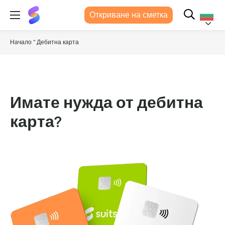
Suits
Откриване на сметка
Me®
Българс
Начало
"
Дебитна карта
Имате нужда от дебитна
карта?