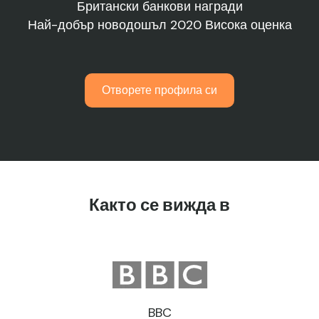
Британски банкови награди
Най-добър новодошъл 2020 Висока оценка
Отворете профила си
Както се вижда в
BBC