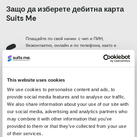
Защо да изберете дебитна карта
Suits Me
Плащайте по свой начин: с чип и ПИН,
безконтактно, онлайн и по телефона, както и
теглене на пари в брой от всеки банкомат, който
приема Mastercard.
Използвайте я навсякъде по света, където виждате
логото на Mastercard.
This website uses cookies
Замразявайте и размразявайте картата си
We use cookies to personalise content and ads, to
незабавно в приложението, ако тя изчезне.
provide social media features and to analyse our traffic.
Удобен за бюджета: не се притеснявайте за
We also share information about your use of our site with
овърдрафт. Можете да харчите само това, което е в
our social media, advertising and analytics partners who
сметката ви.
may combine it with other information that you’ve
provided to them or that they’ve collected from your use
Незабавно връщане на пари при ежедневно
of their services.
пазаруване с големи британски марки.