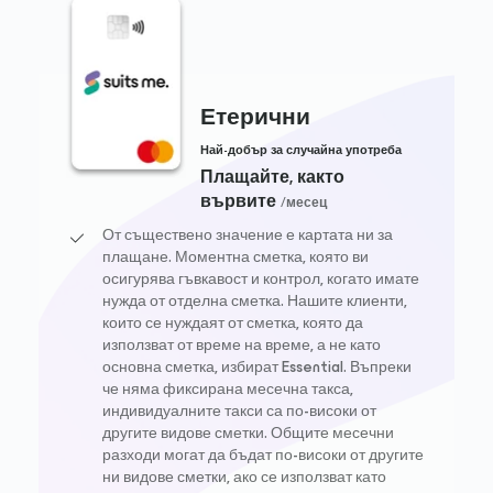
Етерични
Най-добър за случайна употреба
Плащайте, както
вървите
/месец
От съществено значение е картата ни за
плащане. Моментна сметка, която ви
осигурява гъвкавост и контрол, когато имате
нужда от отделна сметка. Нашите клиенти,
които се нуждаят от сметка, която да
използват от време на време, а не като
основна сметка, избират Essential. Въпреки
че няма фиксирана месечна такса,
индивидуалните такси са по-високи от
другите видове сметки. Общите месечни
разходи могат да бъдат по-високи от другите
ни видове сметки, ако се използват като