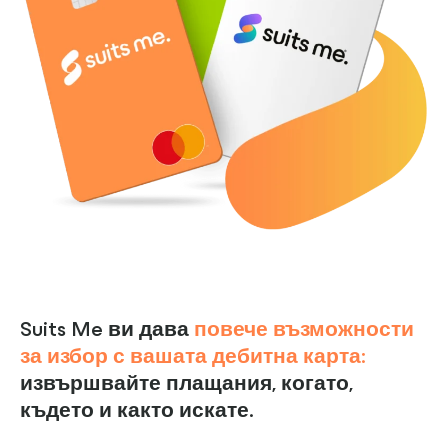
Suits Me ви дава
повече възможности
за избор с вашата дебитна карта:
извършвайте плащания, когато,
където и както искате.