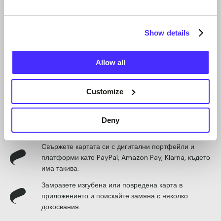
Вградени парични инструменти: получавайте
заплати и обезщетения, настройвайте постоянни
Show details
нареждания и директни дебити и извършвайте
бързи плащания.
Allow all
Лесна употреба в ежедневието
Customize
Плащайте абонаментите и сметките с дебитната си
карта или използвайте директни дебити и
Deny
постоянни нареждания от сметката си.
Свържете картата си с дигитални портфейли и
платформи като PayPal, Amazon Pay, Klarna, където
има такива.
Замразете изгубена или повредена карта в
приложението и поискайте замяна с няколко
докосвания.