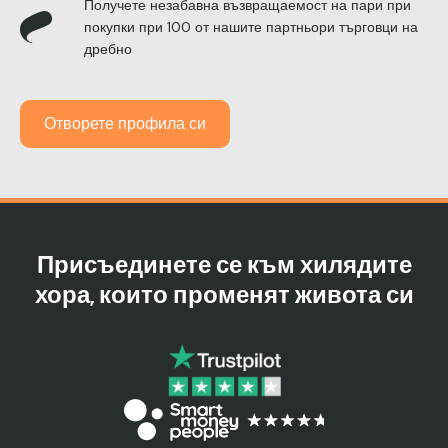
Получете незабавна възвращаемост на пари при
покупки при 100 от нашите партньори търговци на
дребно
Отворете профила си
Присъединете се към хилядите
хора, които променят живота си