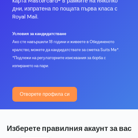
карта Mastercard® в рамките на няколко
дни, изпратена по пощата първа класа с
Royal Mail.
Условия за кандидатстване
Ако сте навършили 18 години и живеете в Обединеното
кралство, можете да кандидатствате за сметка Suits Me*.
*Подлежи на регулаторните изисквания за борба с
изпирането на пари.
Отворете профила си
Изберете правилния акаунт за вас