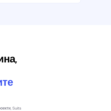
ина,
ите
екти, Suits