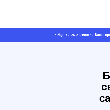
✓ Над 130 000 клиенти
✓ Висок пр
Б
с
с