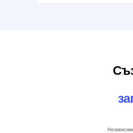
Съз
за
Независимо