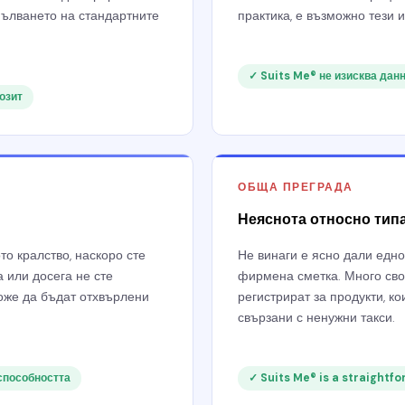
пълването на стандартните
практика, е възможно тези 
✓ Suits Me® не изисква дан
озит
ОБЩА ПРЕГРАДА
Неяснота относно типа
о кралство, наскоро сте
Не винаги е ясно дали едно
 или досега не сте
фирмена сметка. Много сво
може да бъдат отхвърлени
регистрират за продукти, ко
свързани с ненужни такси.
способността
✓ Suits Me® is a straightf