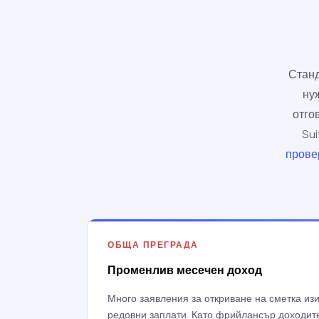
Станд
ну
отго
Sui
прове
ОБЩА ПРЕГРАДА
Променлив месечен доход
Много заявления за откриване на сметка изи
редовни заплати. Като фрийлансър доходите