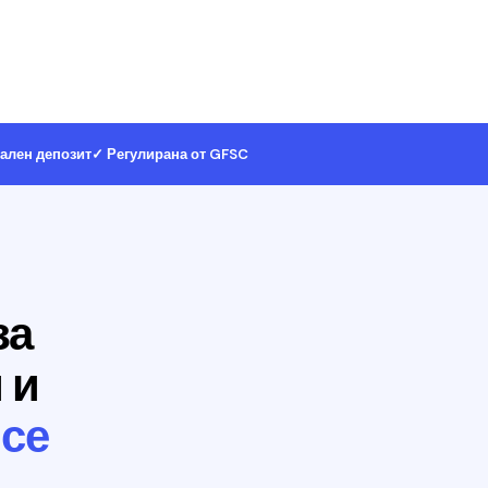
ален депозит
✓ Регулирана от GFSC
за
 и
 се