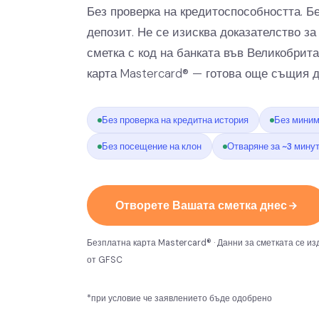
Без проверка на кредитоспособността. 
депозит. Не се изисква доказателство за
сметка с код на банката във Великобрита
карта Mastercard® — готова още същия д
Без проверка на кредитна история
Без миним
Без посещение на клон
Отваряне за ~3 мину
Отворете Вашата сметка днес
Безплатна карта Mastercard® · Данни за сметката се из
от GFSC
*при условие че заявлението бъде одобрено