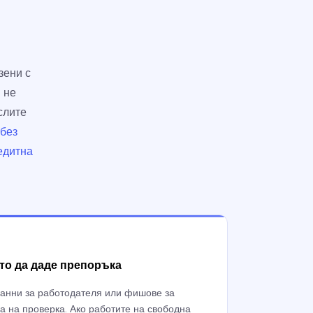
зени с
 не
слите
 без
редитна
то да даде препоръка
данни за работодателя или фишове за
са на проверка. Ако работите на свободна