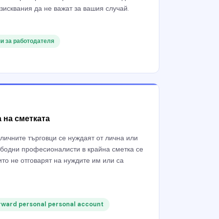
изисквания да не важат за вашия случай.
ни за работодателя
 на сметката
личните търговци се нуждаят от лична или
бодни професионалисти в крайна сметка се
ито не отговарят на нуждите им или са
orward personal personal account