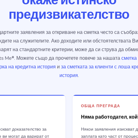
окаже истинско
предизвикателство
артните заявления за откриване на сметка често са съобра
ждите на служителите. Ако доходите или обстоятелствата Ви
варят на стандартните критерии, може да си струва да обми
ts Me®. Можете също да прочетете повече за нашата
сметка
рка на кредитна история
и
за сметката за клиенти с лоша к
история
.
ОБЩА ПРЕГРАДА
Няма работодател, кой
скват доказателство за
Някои заявления изискват 
 ви могат да варират от
заплата като част от проце