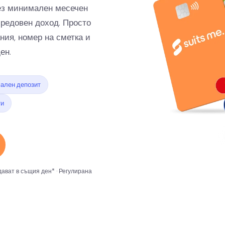
Без минимален месечен
 редовен доход. Просто
ния, номер на сметка и
ен.
ален депозит
ти
дават в същия ден* · Регулирана