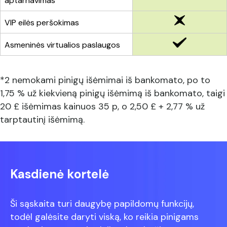
aptarnavimas
VIP eilės peršokimas
Asmeninės virtualios paslaugos
*2 nemokami pinigų išėmimai iš bankomato, po to
1,75 % už kiekvieną pinigų išėmimą iš bankomato, taigi
20 £ išėmimas kainuos 35 p, o 2,50 £ + 2,77 % už
tarptautinį išėmimą.
Kasdienė kortelė
Ši sąskaita turi daugybę papildomų funkcijų,
todėl galėsite daryti viską, ko reikia pinigams