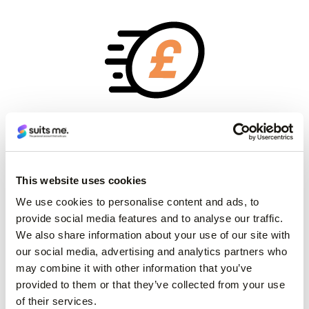
Mokėjimai ir pervedimai
Lengvai gaukite ir siųskite pinigus Jungtinėje
This website uses cookies
Karalystėje bei siųskite pinigus į užsienį. Gaukite
We use cookies to personalise content and ads, to
atlyginimą ar pašalpas tiesiai į savo sąskaitą,
provide social media features and to analyse our traffic.
siųskite greitąjį mokėjimą arba papildykite
We also share information about your use of our site with
sąskaitą grynaisiais pinigais bet kurioje
our social media, advertising and analytics partners who
"PayPoint" parduotuvėje.
may combine it with other information that you’ve
provided to them or that they’ve collected from your use
of their services.