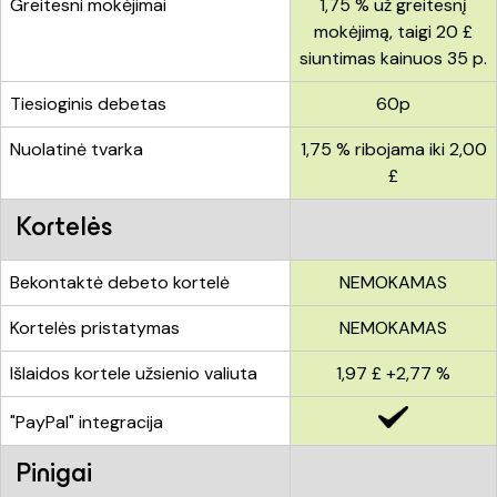
Greitesni mokėjimai
1,75 % už greitesnį
mokėjimą, taigi 20 £
siuntimas kainuos 35 p.
Tiesioginis debetas
60p
Nuolatinė tvarka
1,75 % ribojama iki 2,00
£
Kortelės
Bekontaktė debeto kortelė
NEMOKAMAS
Kortelės pristatymas
NEMOKAMAS
Išlaidos kortele užsienio valiuta
1,97 £ +2,77 %
"PayPal" integracija
Pinigai