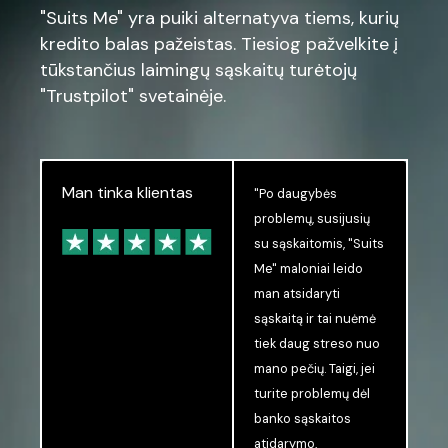
"Suits Me" yra puiki alternatyva tiems, kurių
kredito balas pažeistas. Tiesiog pažvelkite į
tūkstančius laimingų sąskaitų turėtojų
"Trustpilot" svetainėje.
Man tinka klientas
"Po daugybės
problemų, susijusių
su sąskaitomis, "Suits
Me" maloniai leido
man atsidaryti
sąskaitą ir tai nuėmė
tiek daug streso nuo
mano pečių. Taigi, jei
turite problemų dėl
banko sąskaitos
atidarymo,