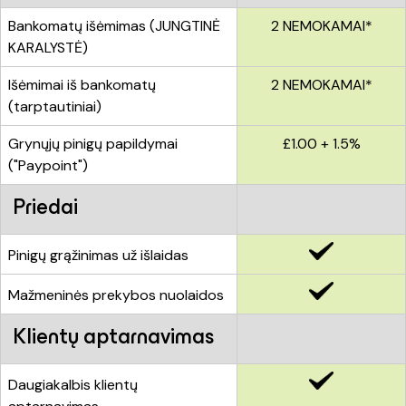
Bankomatų išėmimas (JUNGTINĖ
2 NEMOKAMAI*
KARALYSTĖ)
Išėmimai iš bankomatų
2 NEMOKAMAI*
(tarptautiniai)
Grynųjų pinigų papildymai
£1.00 + 1.5%
("Paypoint")
Priedai
Pinigų grąžinimas už išlaidas
Mažmeninės prekybos nuolaidos
Klientų aptarnavimas
Daugiakalbis klientų