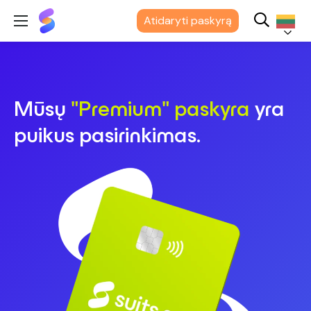
"Suits
Atidaryti paskyrą
Me®
Lietuvių
Mūsų
"Premium" paskyra
yra
puikus pasirinkimas.