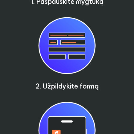
1. Paspauskite mygtuką
2. Užpildykite formą