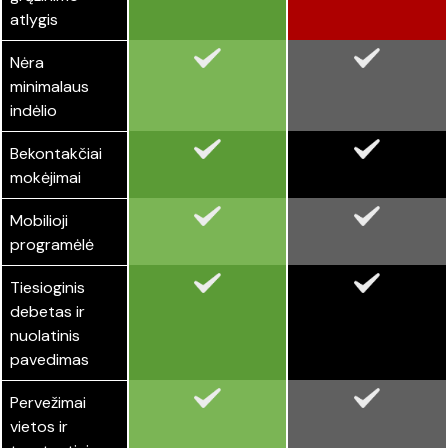
atlygis
Nėra
minimalaus
indėlio
Bekontakčiai
mokėjimai
Mobilioji
programėlė
Tiesioginis
debetas ir
nuolatinis
pavedimas
Pervežimai
vietos ir