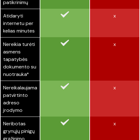
patikrinimų
Atidaryti
x
internetu per
kelias minutes
Nereikia turėti
x
asmens
tapatybės
dokumento su
nuotrauka*
Nereikalaujama
x
patvirtinto
adreso
įrodymo
Neribotas
x
grynųjų pinigų
grąžinimo