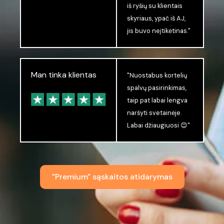
iš ryšių su klientais
skyriaus, ypač iš AJ,
jis buvo neįtikėtinas."
Man tinka klientas
"Nuostabus kortelių
spalvų pasirinkimas,
taip pat labai lengva
naršyti svetainėje.
Labai džiaugiuosi 😊"
"Premium" sąskaitos atidarymas