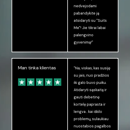
nedvejodami
pabandykite ją
atsidaryti su "Suits
Me"! Jie tikrai labai
palengvino
gyvenimą!"
Man tinka klientas
"Na, viskas, kas susiję
su jais, nuo pradžios
iki galo buvo puiku.
Atidaryti sąskaitą ir
gauti debetinę
kortelę paprasta ir
lengva... kai iškilo
problemų, sulaukiau
nuostabios pagalbos