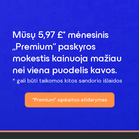
Mūsų 5,97 £* mėnesinis
„Premium“ paskyros
mokestis kainuoja mažiau
nei viena puodelis kavos.
* gali būti taikomos kitos sandorio išlaidos
"Premium" sąskaitos atidarymas