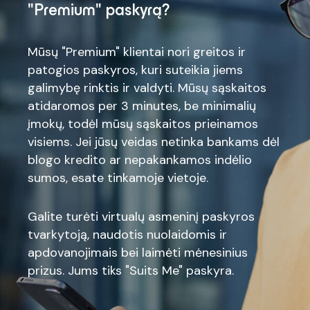
"Premium" paskyrą?
Mūsų "Premium" klientai nori greitos ir
patogios paskyros, kuri suteikia jiems
galimybę rinktis ir valdyti. Mūsų sąskaitos
atidaromos per 3 minutes, be minimalių
įmokų, todėl mūsų sąskaitos prieinamos
visiems. Jei jūsų veidas netinka bankams dėl
blogo kredito ar nepakankamos indėlio
sumos, esate tinkamoje vietoje.
Galite turėti virtualų asmeninį paskyros
tvarkytoją, naudotis nuolaidomis ir
apdovanojimais bei laimėti mėnesinius
prizus. Jums tiks "Suits Me" paskyra.