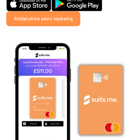
Atidarykite savo sąskaitą