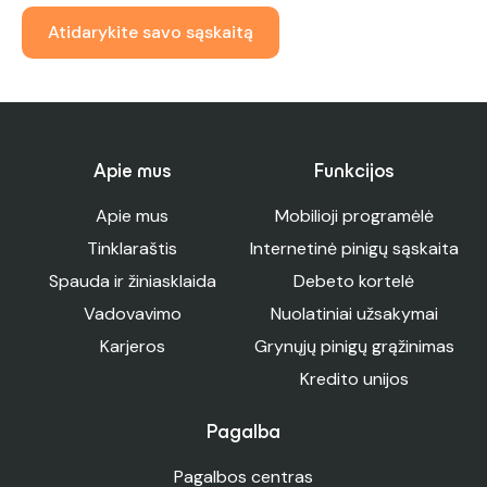
Atidarykite savo sąskaitą
Apie mus
Funkcijos
Apie mus
Mobilioji programėlė
Tinklaraštis
Internetinė pinigų sąskaita
Spauda ir žiniasklaida
Debeto kortelė
Vadovavimo
Nuolatiniai užsakymai
Karjeros
Grynųjų pinigų grąžinimas
Kredito unijos
Pagalba
Pagalbos centras