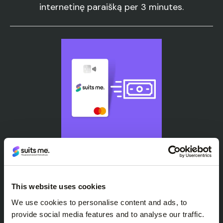
internetinę paraišką per 3 minutes.
2
Įkelkite savo paskyrą
This website uses cookies
Pridėkite pinigų pervedimu, darbo užmokesčiu ar
We use cookies to personalise content and ads, to
grynaisiais pinigais.
provide social media features and to analyse our traffic.