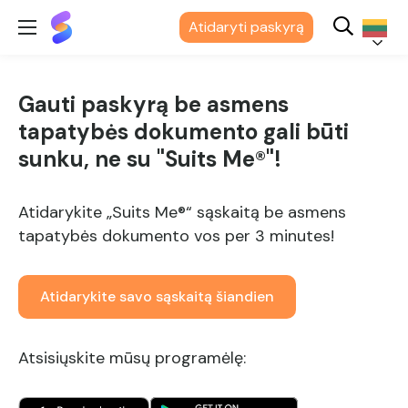
"Suits
Atidaryti paskyrą
Me®
Lietuvių
Gauti paskyrą be asmens
tapatybės dokumento gali būti
sunku, ne su "Suits Me®"!
Atidarykite „Suits Me®“ sąskaitą be asmens
tapatybės dokumento vos per 3 minutes!
Atidarykite savo sąskaitą šiandien
Atsisiųskite mūsų programėlę: