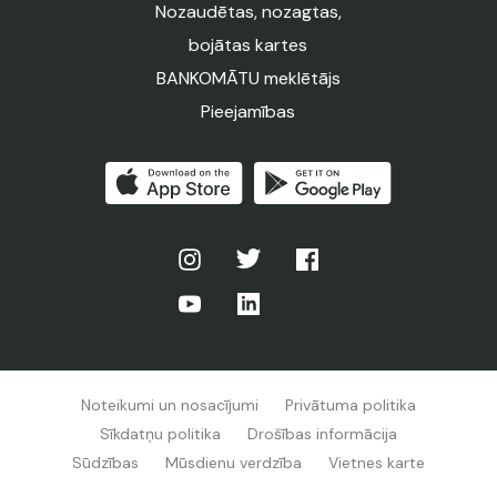
Nozaudētas, nozagtas,
bojātas kartes
BANKOMĀTU meklētājs
Pieejamības
Noteikumi un nosacījumi
Privātuma politika
Sīkdatņu politika
Drošības informācija
Sūdzības
Mūsdienu verdzība
Vietnes karte