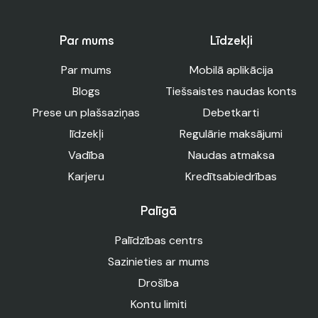
Par mums
Līdzekļi
Par mums
Mobilā aplikācija
Blogs
Tiešsaistes naudas konts
Prese un plašsaziņas
Debetkarti
līdzekļi
Regulārie maksājumi
Vadība
Naudas atmaksa
Karjeru
Kredītsabiedrības
Palīgā
Palīdzības centrs
Sazinieties ar mums
Drošība
Kontu limiti