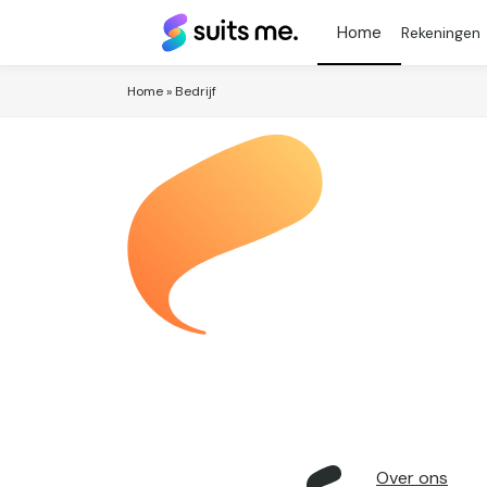
Suits
Rekeningen
Me®
Home
»
Bedrijf
Over ons