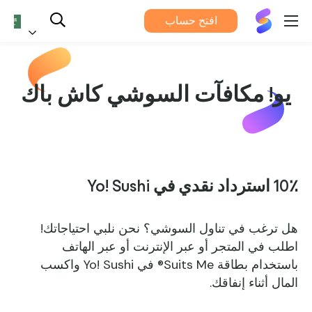
يناسبني®
افتح حساب
العربية
يو! مكافآت السوشي كاش باك
10٪ استرداد نقدي في Yo! Sushi
هل ترغب في تناول السوشي؟ نحن نلبي احتياجاتك!
اطلب في المتجر أو عبر الإنترنت أو عبر الهاتف
باستخدام بطاقة Suits Me® في Yo! Sushi واكسب
المال أثناء إنفاقك.