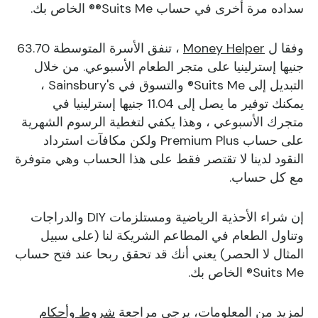
سداده مرة أخرى في حساب Suits Me®® الخاص بك.
وفقا ل
Money Helper
، تنفق الأسرة المتوسطة 63.70
جنيها إسترلينيا على متجر الطعام الأسبوعي. من خلال
التبديل إلى Suits Me® والتسوق في Sainsbury's ،
يمكنك توفير ما يصل إلى 11.04 جنيها إسترلينيا في
متجرك الأسبوعي ، وهذا يكفي لتغطية الرسوم الشهرية
على حساب Premium Plus ولكن مكافآت استرداد
النقود لدينا لا تقتصر فقط على هذا الحساب وهي متوفرة
مع كل حساب.
إن شراء الأحذية الرياضية ومستلزمات DIY والدراجات
وتناول الطعام في المطاعم الشريكة لنا (على سبيل
المثال لا الحصر) يعني أنك قد تحقق ربحا عند فتح حساب
Suits Me® الخاص بك.
لمزيد من المعلومات، يرجى مراجعة
شروط وأحكام