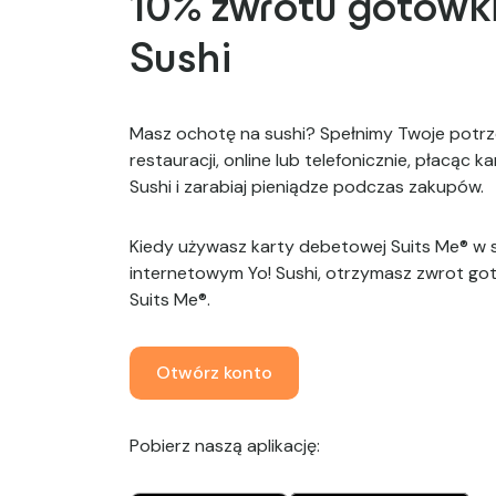
10% zwrotu gotówki
Sushi
Masz ochotę na sushi? Spełnimy Twoje potr
restauracji, online lub telefonicznie, płacąc k
Sushi i zarabiaj pieniądze podczas zakupów.
Kiedy używasz karty debetowej Suits Me® w sk
internetowym Yo! Sushi, otrzymasz zwrot go
Suits Me®.
Otwórz konto
Pobierz naszą aplikację: