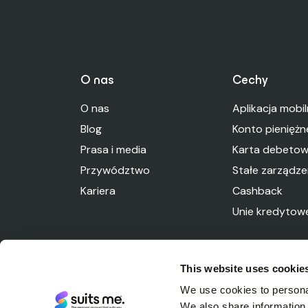
O nas
Cechy
O nas
Aplikacja mobi
Blog
Konto pieniężn
Prasa i media
Karta debeto
Przywództwo
Stałe zarządze
Kariera
Cashback
Unie kredytow
This website uses cookie
We use cookies to personal
We also share information 