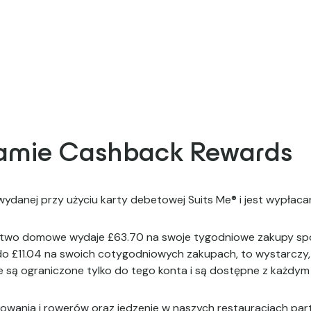
ramie Cashback Rewards
danej przy użyciu karty debetowej Suits Me® i jest wypłacan
stwo domowe wydaje £63.70 na swoje tygodniowe zakupy spo
do £11.04 na swoich cotygodniowych zakupach, to wystarczy,
e są ograniczone tylko do tego konta i są dostępne z każdym
wania i rowerów oraz jedzenie w naszych restauracjach partn