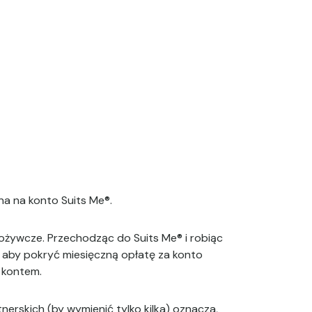
a na konto Suits Me®.
żywcze. Przechodząc do Suits Me® i robiąc
 aby pokryć miesięczną opłatę za konto
 kontem.
erskich (by wymienić tylko kilka) oznacza,