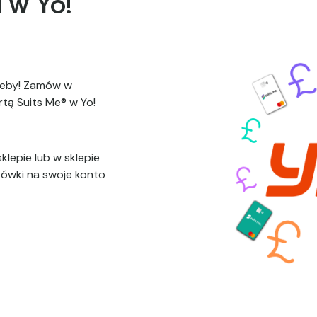
 w Yo!
zeby! Zamów w
artą Suits Me® w Yo!
lepie lub w sklepie
tówki na swoje konto