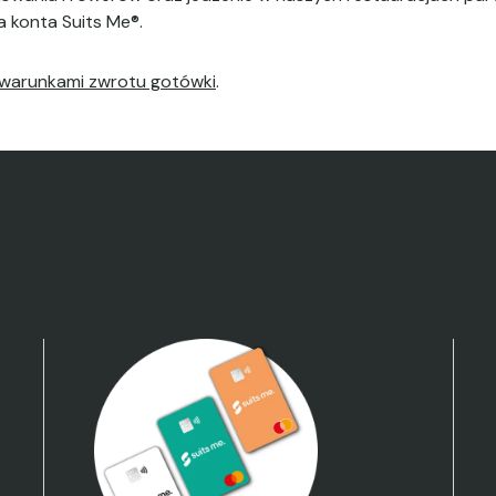
 konta Suits Me®.
warunkami zwrotu gotówki
.