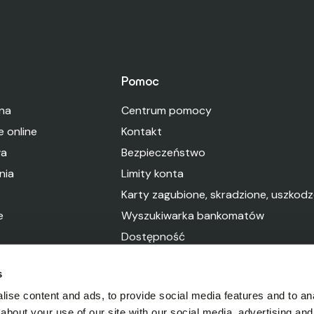
Pomoc
lna
Centrum pomocy
e online
Kontakt
wa
Bezpieczeństwo
nia
Limity konta
Karty zagubione, skradzione, uszkod
e
Wyszukiwarka bankomatów
Dostępność
s
ise content and ads, to provide social media features and to anal
about your use of our site with our social media, advertising and