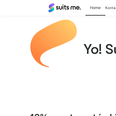
Suits
Konta
Me®
Yo! 