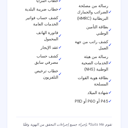
✓
خطاب المزايا
رسالة من مصلحة
✓
خطاب ضريبة البلدية
✓
الضرائب والجمارك
كشف حساب فواتير
البريطانية (HMRC)
✓
الخدمات العامة
بطاقة التأمين
✓
فاتورة الهاتف
الوطني
✓
المحمول
كشف راتب من جهة
✓
✓
عقد الإيجار
العمل
كشف حساب
رسالة من هيئة
✓
مصرفي سابق
✓
الخدمات الصحية
الوطنية (NHS)
خطاب ترخيص
✓
التلفزيون
بطاقة هوية القوات
✓
المسلحة
✓
شهادة الميلاد
✓
P45 أو P60 أو P11D
تقوم Suits Me® بإجراء جميع إجراءات التحقق من الهوية وفقًا