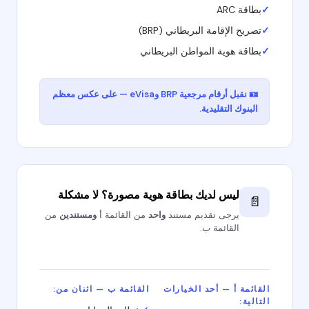
✓
بطاقة ARC
✓
تصريح الإقامة البريطاني (BRP)
✓
بطاقة هوية المواطن البريطاني
🪪 نقبل أرقام مرجعية BRP وeVisa — على عكس معظم
البنوك التقليدية.
ليس لديك بطاقة هوية مصورة؟ لا مشكلة
📄
يرجى تقديم مستند
واحد
من القائمة أ
ومستندين
من
القائمة ب.
القائمة أ — أحد الخيارات
القائمة ب — اثنان من:
التالية: