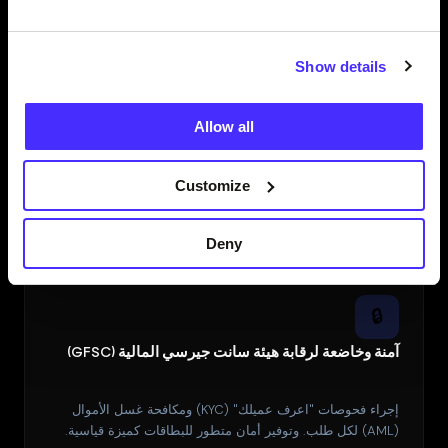
Show details
💰
استرداد نقدي فوري على الإنفاق
Allow all
احصل على استرداد نقدي تلقائيًا عند التسوق لدى مئات المتاجر
Customize
الشريكة.
Deny
🔒
آمنة وخاضعة لرقابة هيئة سانت جيرسي المالية (GFSC)
إجراء فحوصات "اعرف عميلك" (KYC) ومكافحة غسل الأموال
(AML) لكل طلب. وتوفير أمان متطور للبطاقات كميزة قياسية.