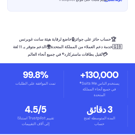
🔒
🏆
حساب حائز على جوائز
خاضع لرقابة هيئة سانت غوبرتس
🌍
🇬🇧
خدمة دعم العملاء من المملكة المتحدة
الدعم متوفر بـ 11 لغة
💳
تُقبل بطاقات ماستركارد® في جميع أنحاء العالم
99.8%
130,000+
يستخدم الناس Suits Me®
تمت الموافقة على الطلبات
في جميع أنحاء المملكة
المتحدة
3 دقائق
4.5/5
المدة المتوسطة لفتح
تقييم Trustpilot استنادًا
حساب
إلى آلاف التقييمات