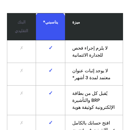
ميزة
يناسبني®
البنك
التقليدي
✓
لا يلزم إجراء فحص
✗
للجدارة الائتمانية
✓
لا يوجد إثبات عنوان
✗
معتمد لمدة 3 أشهر*
✓
يُقبل كل من بطاقة
✗
BRP والتأشيرة
الإلكترونية كوثيقة هوية
✓
افتح حسابك بالكامل
✗
عبر الإنترنت في غضون