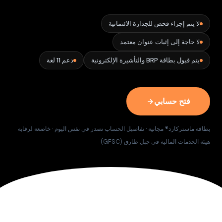
لا يتم إجراء فحص للجدارة الائتمانية
لا حاجة إلى إثبات عنوان معتمد
يتم قبول بطاقة BRP والتأشيرة الإلكترونية
دعم 11 لغة
فتح حسابي
بطاقة ماستركارد® مجانية · تفاصيل الحساب تصدر في نفس اليوم · خاضعة لرقابة
هيئة الخدمات المالية في جبل طارق (GFSC)