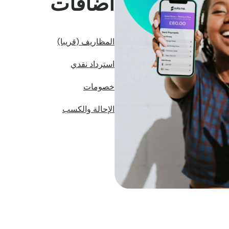
اضافات
المظاريف (قريبا)
استرداد نقدي
خصومات
الإحالة والكسب