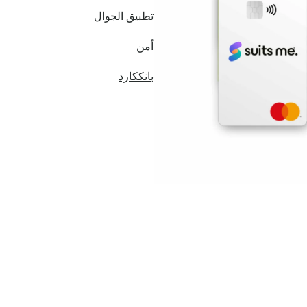
تطبيق الجوال
أمن
بانككارد