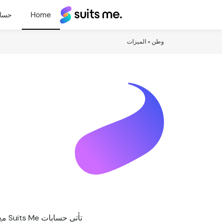
يناسبني®
حساب
وطن
»
الميزات
تأت