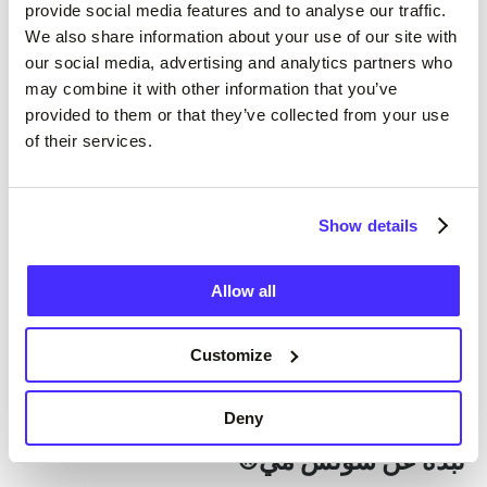
provide social media features and to analyse our traffic.
حسابك."
We also share information about your use of our site with
our social media, advertising and analytics partners who
كيف نستخدم المراجعات
may combine it with other information that you’ve
provided to them or that they’ve collected from your use
نحن لا نستخدم المراجعات فقط للتربيت على ظهرنا ،
of their services.
بل نقدر ونحاول التعلم من كل مراجعة تحت خمس
نجوم. نتحقق من كل مراجعة وندرس أولئك الذين لديهم
تصنيف منخفض لمعرفة ما حدث في هذا الموقف
Show details
ومعرفة ما نحتاج إلى القيام به للمساعدة في إعادة هذه
المراجعة إلى خمسة.
Allow all
أثناء تطوير المنتج ، نتحقق بانتظام من Trustpilot
Customize
لمعرفة ما إذا كان بإمكانه تقديم المشورة بشأن أحدث
مشاريعنا.
Deny
نبذة عن سوتس مي®