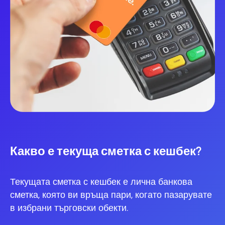
Какво е текуща сметка с кешбек?
Текущата сметка с кешбек е лична банкова
сметка, която ви връща пари, когато пазарувате
в избрани търговски обекти.