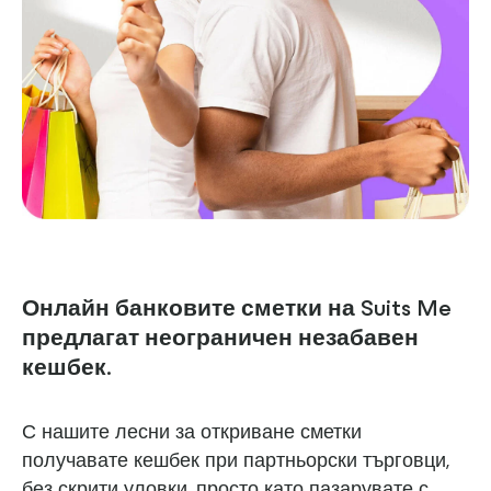
Онлайн банковите сметки на Suits Me
предлагат неограничен незабавен
кешбек.
С нашите лесни за откриване сметки
получавате кешбек при партньорски търговци,
без скрити уловки, просто като пазарувате с