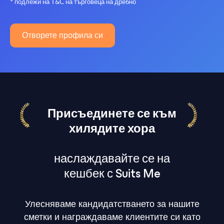
* подлежи на Т&С на търговеца на дребно
Отворете профила си
Присъединете се към
хилядите хора
наслаждавайте се на
кешбек с Suits Me
Улесняваме кандидатстването за нашите
сметки и награждаваме клиентите си като