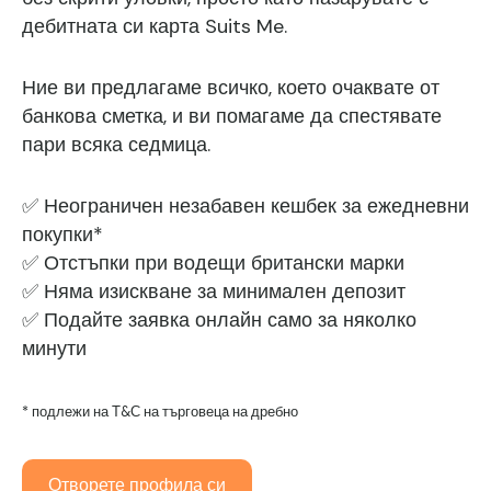
дебитната си карта Suits Me.
Ние ви предлагаме всичко, което очаквате от
банкова сметка, и ви помагаме да спестявате
пари всяка седмица.
✅ Неограничен незабавен кешбек за ежедневни
покупки*
✅ Отстъпки при водещи британски марки
✅ Няма изискване за минимален депозит
✅ Подайте заявка онлайн само за няколко
минути
* подлежи на Т&С на търговеца на дребно
Отворете профила си