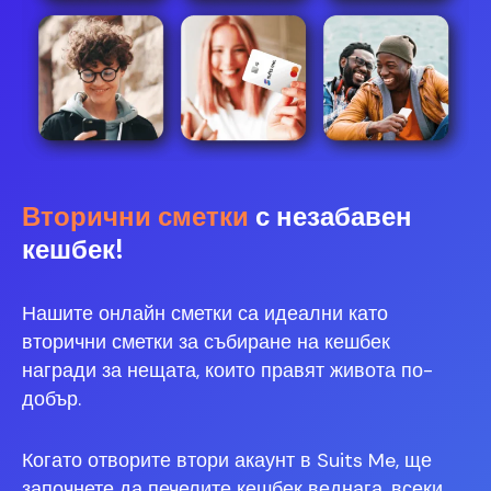
Вторични сметки
с незабавен
кешбек!
Нашите онлайн сметки са идеални като
вторични сметки за събиране на кешбек
награди за нещата, които правят живота по-
добър.
Когато отворите втори акаунт в Suits Me, ще
започнете да печелите кешбек веднага, всеки