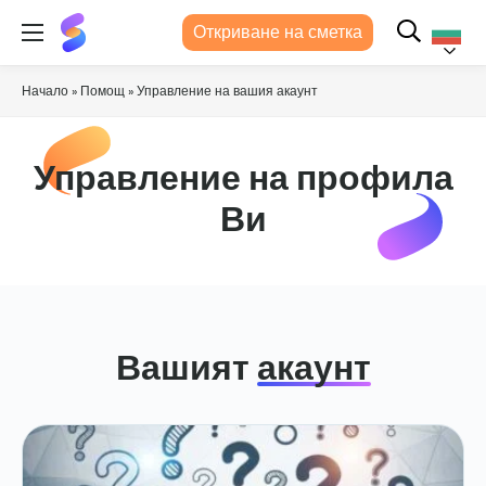
Suits
Откриване на сметка
Me®
Българс
Начало
»
Помощ
»
Управление на вашия акаунт
Управление на профила
Ви
Вашият
акаунт