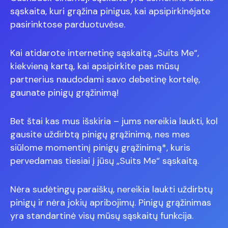
sąskaita, kuri grąžina pinigus, kai apsipirkinėjate
pasirinktose parduotuvėse.
Kai atidarote internetinę sąskaitą „Suits Me“,
kiekvieną kartą, kai apsipirkite pas mūsų
partnerius naudodami savo debetinę kortelę,
gaunate pinigų grąžinimą!
Bet štai kas mus išskiria – jums nereikia laukti, kol
gausite uždirbtą pinigų grąžinimą, nes mes
siūlome momentinį pinigų grąžinimą*, kuris
pervedamas tiesiai į jūsų „Suits Me“ sąskaitą.
Nėra sudėtingų paraiškų, nereikia laukti uždirbtų
pinigų ir nėra jokių apribojimų. Pinigų grąžinimas
yra standartinė visų mūsų sąskaitų funkcija.