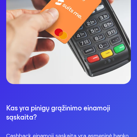
Kas yra pinigų grąžinimo einamoji
sąskaita?
Cashback einamoji sąskaita yra asmeninė banko