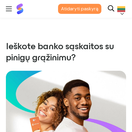
"Suits
Atidaryti paskyrą
Me®
Lietuvių
Ieškote banko sąskaitos su
pinigų grąžinimu?