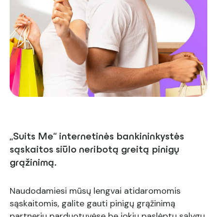
„Suits Me“ internetinės bankininkystės
sąskaitos siūlo neribotą greitą pinigų
grąžinimą.
Naudodamiesi mūsų lengvai atidaromomis
sąskaitomis, galite gauti pinigų grąžinimą
partnerių parduotuvėse be jokių paslėptų sąlygų,