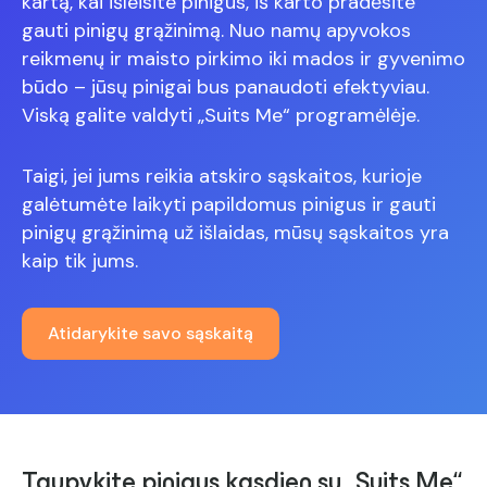
kartą, kai išleisite pinigus, iš karto pradėsite
gauti pinigų grąžinimą. Nuo namų apyvokos
reikmenų ir maisto pirkimo iki mados ir gyvenimo
būdo – jūsų pinigai bus panaudoti efektyviau.
Viską galite valdyti „Suits Me“ programėlėje.
Taigi, jei jums reikia atskiro sąskaitos, kurioje
galėtumėte laikyti papildomus pinigus ir gauti
pinigų grąžinimą už išlaidas, mūsų sąskaitos yra
kaip tik jums.
Atidarykite savo sąskaitą
Taupykite pinigus kasdien su „Suits Me“