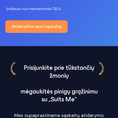
*priklauso nuo mažmenininko T&Cs
Atidarykite savo sąskaitą
Prisijunkite prie tūkstančių
žmonių
mėgaukitės pinigų grąžinimu
su „Suits Me“
Mes supaprastiname sąskaitų atidarymo