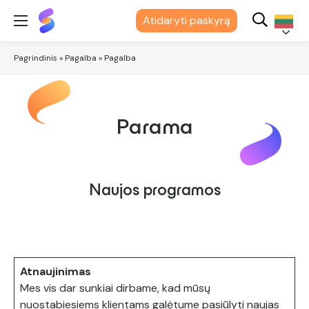
"Suits
Atidaryti paskyrą
Me®
Lietuvių
Pagrindinis
»
Pagalba
»
Pagalba
Parama
Naujos programos
Atnaujinimas
Mes vis dar sunkiai dirbame, kad mūsų
nuostabiesiems klientams galėtume pasiūlyti naujas