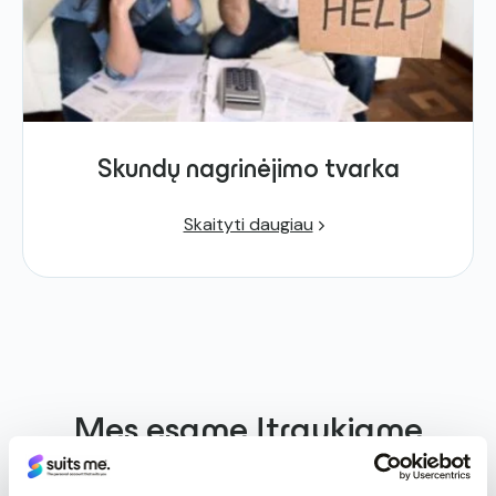
Skundų nagrinėjimo tvarka
Skaityti daugiau
Mes esame
Įtraukiame