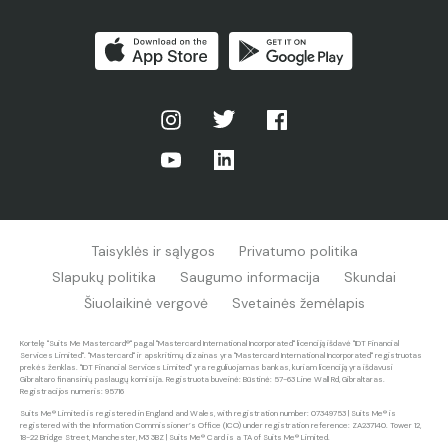
Taisyklės ir sąlygos
Privatumo politika
Slapukų politika
Saugumo informacija
Skundai
Šiuolaikinė vergovė
Svetainės žemėlapis
Kortelę "Suits Me Mastercard®" pagal "Mastercard International Incorporated" licenciją išdavė "IDT Financial
Services Limited". "Mastercard" ir apskritimų dizainas yra "Mastercard International Incorporated" registruotas
prekės ženklas. "IDT Financial Services Limited" yra reguliuojamas bankas, kuriam licenciją yra išdavusi
Gibraltaro finansinių paslaugų komisija. Registruota buveinė: Būstinė: 57-63 Line Wall Rd, Gibraltaras.
Registracijos numeris: 95716
Suits Me® Limited is registered in England and Wales, with registration number: 07349753 | Suits Me® is
registered with the Information Commissioner’s Office (ICO) under registration reference: ZA237140.
Tower 12,
18-22 Bridge Street, Manchester, M3 3BZ
| Suits Me® Card is a TA of Suits Me® Limited.