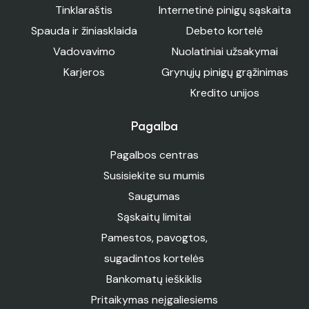
Tinklaraštis
Internetinė pinigų sąskaita
Spauda ir žiniasklaida
Debeto kortelė
Vadovavimo
Nuolatiniai užsakymai
Karjeros
Grynųjų pinigų grąžinimas
Kredito unijos
Pagalba
Pagalbos centras
Susisiekite su mumis
Saugumas
Sąskaitų limitai
Pamestos, pavogtos,
sugadintos kortelės
Bankomatų ieškiklis
Pritaikymas neįgaliesiems