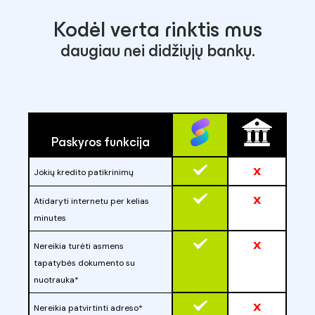
Kodėl verta rinktis mus
daugiau nei didžiųjų bankų.
Paskyros funkcija
x
Jokių kredito patikrinimų
x
Atidaryti internetu per kelias
minutes
x
Nereikia turėti asmens
tapatybės dokumento su
nuotrauka*
x
Nereikia patvirtinti adreso*