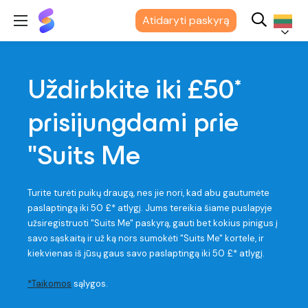
"Suits
Atidaryti paskyrą
Me®
Lietuvių
Uždirbkite iki £50*
prisijungdami prie
"Suits Me
Turite turėti puikų draugą, nes jie nori, kad abu gautumėte
paslaptingą iki 50 £* atlygį. Jums tereikia šiame puslapyje
užsiregistruoti "Suits Me" paskyrą, gauti bet kokius pinigus į
savo sąskaitą ir už ką nors sumokėti "Suits Me" kortele, ir
kiekvienas iš jūsų gaus savo paslaptingą iki 50 £* atlygį.
*Taikomos
sąlygos.