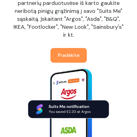
partnerių parduotuvėse iš karto gaukite
neribotą pinigų grąžinimą į savo "Suits Me"
sąskaitą. Įskaitant "Argos", "Asda", "B&Q",
IKEA, "Footlocker", "New Look", "Sainsbury's"
ir kt.
Pradėkite