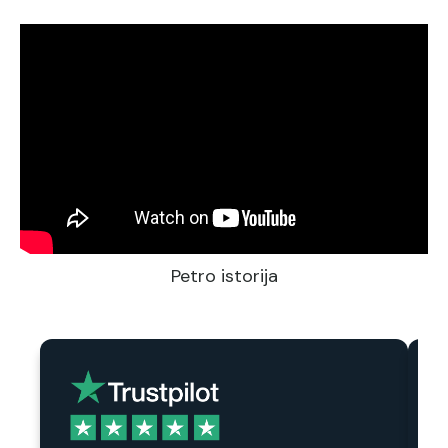
Petro istorija
T
l