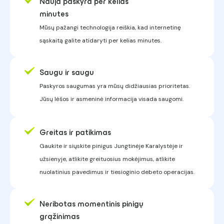
Nauja paskyra per kelias
minutes
Mūsų pažangi technologija reiškia, kad internetinę
sąskaitą galite atidaryti per kelias minutes.
Saugu ir saugu
Paskyros saugumas yra mūsų didžiausias prioritetas.
Jūsų lėšos ir asmeninė informacija visada saugomi.
Greitas ir patikimas
Gaukite ir siųskite pinigus Jungtinėje Karalystėje ir
užsienyje, atlikite greituosius mokėjimus, atlikite
nuolatinius pavedimus ir tiesioginio debeto operacijas.
Neribotas momentinis pinigų
grąžinimas