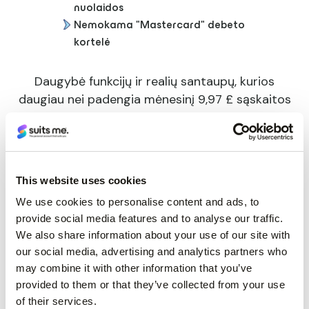
nuolaidos
Nemokama "Mastercard" debeto
kortelė
Daugybė funkcijų ir realių santaupų, kurios
daugiau nei padengia mėnesinį 9,97 £ sąskaitos
mokestį.
Atidarykite paskyrą per mažiau nei 3 minutes.
Jokių minimalių įmokų. Jokių netikėtų mokesčių.
This website uses cookies
We use cookies to personalise content and ads, to
provide social media features and to analyse our traffic.
We also share information about your use of our site with
Atidarykite "Premium Plus" sąskaitą
our social media, advertising and analytics partners who
may combine it with other information that you’ve
provided to them or that they’ve collected from your use
of their services.