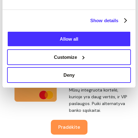
Pasirinkite
jūsų paskyrą.
Show details
Premium Plus
Allow all
Geriausiai tinka
pagrindinei sąskaitai
Customize
£9,97
per mėnesį
Deny
Mūsų integruota kortelė,
kurioje yra daug vertės, ir VIP
paslaugos. Puiki alternatyva
banko sąskaitai.
Pradėkite