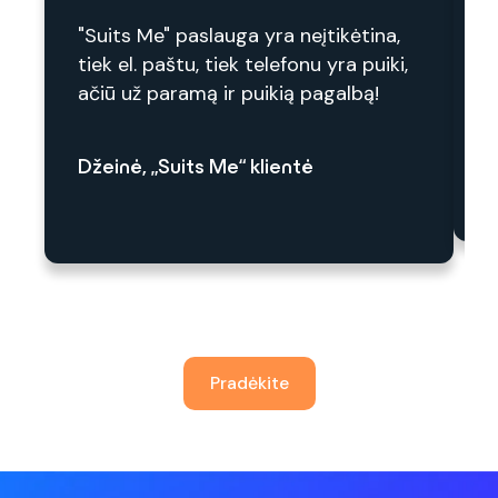
n
"Suits Me" paslauga yra neįtikėtina,
n
tiek el. paštu, tiek telefonu yra puiki,
p
ačiū už paramą ir puikią pagalbą!
T
Džeinė, „Suits Me“ klientė
Pradėkite