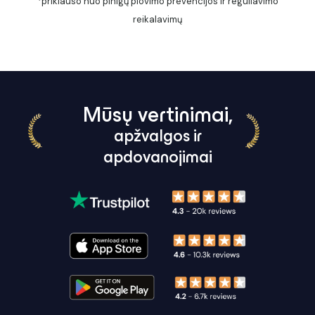
*priklauso nuo pinigų plovimo prevencijos ir reguliavimo
reikalavimų
Mūsų vertinimai,
apžvalgos ir
apdovanojimai