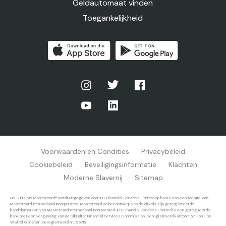
Geldautomaat vinden
Toegankelijkheid
Voorwaarden en Condities
Privacybeleid
Cookiebeleid
Beveiligingsinformatie
Klachten
Moderne Slavernij
Sitemap
De Suits Me Mastercard® wordt uitgegeven door IDT Financial Services Limited op basis van een licentie van
Mastercard International Incorporated. Mastercard en het ontwerp van de cirkels zijn geregistreerde
handelsmerken van Mastercard International Incorporated. IDT Financial Services Limited is een gereguleerde
bank met een vergunning van de Gibraltar Financial Services Commission. Geregistreerd kantoor: 57 - 63 Line
Wall Rd, Gibraltar. Geregistreerd nr.: 95716