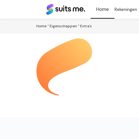
Suits
Rekeningen
Me®
Home
"
Eigenschappen
"
Extra's