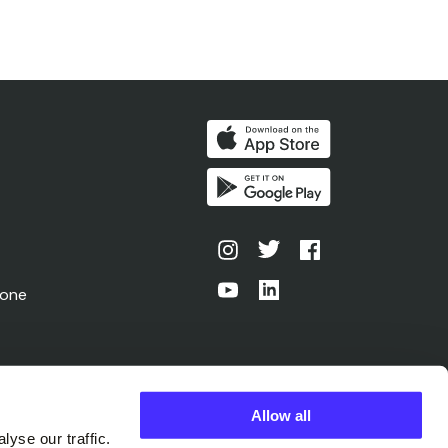
zone
Allow all
yse our traffic.