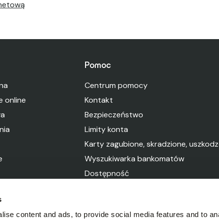
rnetową
Pomoc
lna
Centrum pomocy
e online
Kontakt
wa
Bezpieczeństwo
nia
Limity konta
Karty zagubione, skradzione, uszkod
e
Wyszukiwarka bankomatów
Dostępność
s
ise content and ads, to provide social media features and to anal