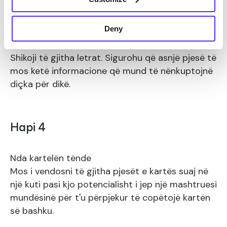
Kontrollo copat e kartës
Deny
Shikoji të gjitha letrat. Sigurohu që asnjë pjesë të
mos ketë informacione që mund të nënkuptojnë
diçka për dikë.
Hapi 4
Nda kartelën tënde
Mos i vendosni të gjitha pjesët e kartës suaj në
një kuti pasi kjo potencialisht i jep një mashtruesi
mundësinë për t'u përpjekur të copëtojë kartën
së bashku.