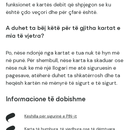
funksionet e kartës debit që shpjegon se ku
është çdo veçori dhe për çfarë është.
A duhet ta bëj këtë për të gjitha kartat e
mia të vjetra?
Po, nëse ndonjë nga kartat e tua nuk të hyn më
në punë. Për shembull, nëse karta ka skaduar ose
nëse nuk ke më një llogari me atë siguruesin e
pagesave, atëherë duhet ta shkatërrosh dhe ta
heqësh kartën në mënyrë të sigurt e të sigurt.
Informacione të dobishme
Këshilla për sigurinë e PIN-it
Karta të humbura, të vjedhura ose të dëmtuara