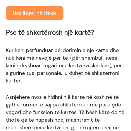
Hap llogarinë tënde
Pse të shkatërrosh një kartë?
Kur keni përfunduar përdorimin e një karte dhe
nuk keni më nevojë për të, (për shembull, nëse
keni ndryshuar llogari ose karta ka skaduar), për
sigurinë tuaj personale, ju duhet të shkatërroni
kartën.
Asnjëherë mos e hidhni një kartë në kosh në të
gjithë formën e saj pa shkatërruar më parë çdo
veçori dhe funksion të kartës. Të bësh këtë do të
thotë që të hapesh ndaj mashtrimit të
mundshëm nëse karta juaj gjen rrugën e saj në