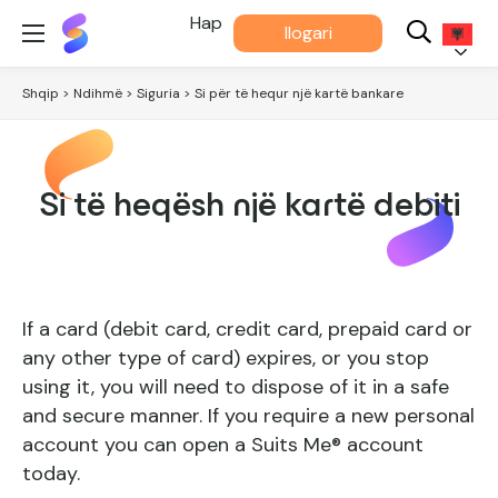
Më
Hap
llogari
Përshtatet®
Shqip
Shqip
> Ndihmë
>
Siguria > Si për të hequr një kartë bankare
Si të heqësh një kartë debiti
If a card (debit card, credit card, prepaid card or
any other type of card) expires, or you stop
using it, you will need to dispose of it in a safe
and secure manner. If you require a new personal
account you can open a Suits Me® account
today.