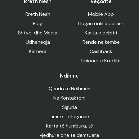
Rreth Nesh
Veçoritë
Rreth Nesh
Mobile App
Blog
Llogari online parash
Shtypi dhe Media
Karta e debitit
Udhëheqja
Rende në këmbë
Karriera
Cashback
Unionet e Kreditit
Ndihmë
Qendra e Ndihmës
Na Kontaktoni
Siguria
Limitet e llogarisë
Karta të humbura, të
vjedhura dhe të dëmtuara