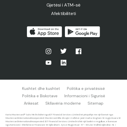
Gjetësi i ATM-së
Afektibiliteti
Kushtet dhe kushtet
Politika e privatësisë
Politika e Biskotave
Informacioni i Sigurisë
Ankesat
Skllavëria moderne
Sitemap
Karta Mastercard® Suits Me lëshohet nga IDT Financial Services Limited në përputhje me një licencë nga
Mastercard International Incorporated. Mastercard dhe dizajni i rrathëve janë marka tregtare të regjistruara të
Mastercard International Incorporated. IDT Financial Services Limited është një bankë e rregulluar, e licencuar
nga Komisioni i Shërbimeve Financiare të Gjibraltarit. Zyra e Regjistruar: 57 – 63 Line Wall Rd, Gjibraltar. Nr. i