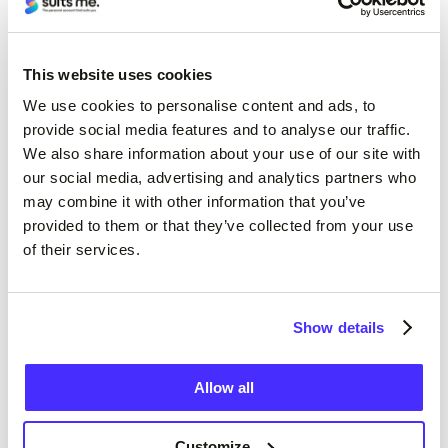
Preje mikroçipin në diagonale dhe pastaj vazhdo
ta presësh në copa të tjera.
This website uses cookies
We use cookies to personalise content and ads, to
Kodi i Sigurisë (CV2)
provide social media features and to analyse our traffic.
We also share information about your use of our site with
Shkurtoni kodin e sigurisë (CV2 – 3 shifrat e
our social media, advertising and analytics partners who
fundit në pjesën e pasme të kartës suaj)
may combine it with other information that you’ve
horizontalisht dhe pastaj vertikalisht mbi
provided to them or that they’ve collected from your use
of their services.
numrat.
Këshillë:
Nëse nuk keni një copë industrial, mos e
Show details
vendosni kartën tuaj nëpërmjet një copë letre
standarde të zyrës së shtëpisë, pasi karta mund
ta thyejë atë.
Allow all
Hapi 3
Customize