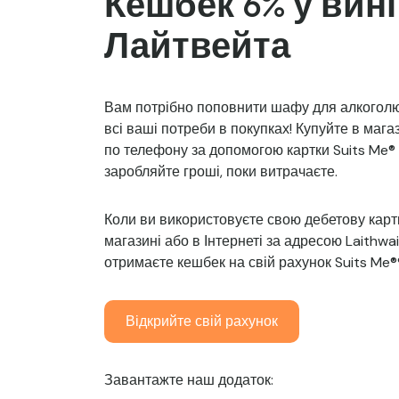
Кешбек 6% у вині
Лайтвейта
Вам потрібно поповнити шафу для алкогол
всі ваші потреби в покупках! Купуйте в магаз
по телефону за допомогою картки Suits Me® у
заробляйте гроші, поки витрачаєте.
Коли ви використовуєте свою дебетову картк
магазині або в Інтернеті за адресою Laithwai
отримаєте кешбек на свій рахунок Suits Me®
Відкрийте свій рахунок
Завантажте наш додаток: