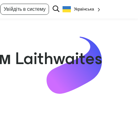
Увійдіть в систему
Українська
 Laithwaites