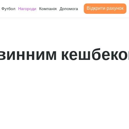
Відкрити рахунок
Футбол
Нагороди
Компанія
Допомога
винним кешбеком