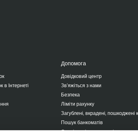
Допомога
ок
Довідковий центр
 в Інтернеті
Зв'яжіться з нами
Безпека
ення
Ліміти рахунку
Загублені, вкрадені, пошкоджені 
Пошук банкоматів
Спеціальні можливості