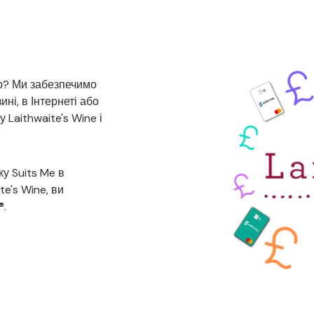
ю? Ми забезпечимо
ині, в Інтернеті або
 Laithwaite's Wine і
у Suits Me в
te's Wine, ви
®.