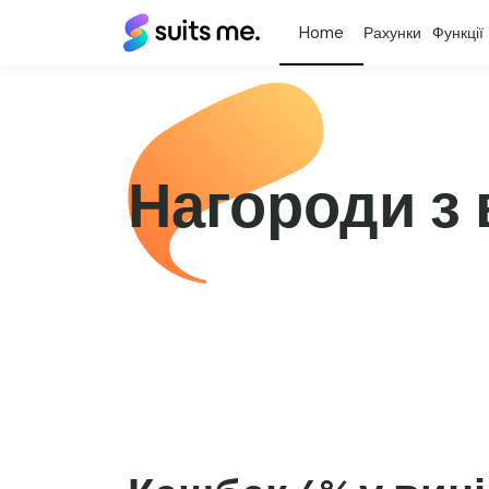
Suits
Рахунки
Функції
Me®
(Підходить
мені)
Нагороди з 