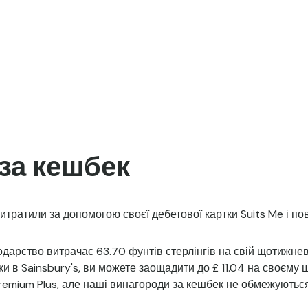
за кешбек
витратили за допомогою своєї дебетової картки Suits Me і по
одарство витрачає 63.70 фунтів стерлінгів на свій щотижне
 в Sainsbury's, ви можете заощадити до £ 11.04 на своєму 
remium Plus, але наші винагороди за кешбек не обмежуються