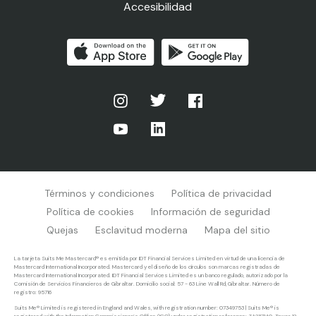
Accesibilidad
Términos y condiciones
Política de privacidad
Política de cookies
Información de seguridad
Quejas
Esclavitud moderna
Mapa del sitio
La tarjeta Suits Me Mastercard® es emitida por IDT Financial Services Limited en virtud de una licencia de
Mastercard International Incorporated. Mastercard y el diseño de los círculos son marcas registradas de
Mastercard International Incorporated. IDT Financial Services Limited es un banco regulado, autorizado por la
Comisión de Servicios Financieros de Gibraltar. Domicilio social: 57 - 63 Line Wall Rd, Gibraltar. Número de
registro: 95716
Suits Me® Limited is registered in England and Wales, with registration number: 07349753 | Suits Me® is