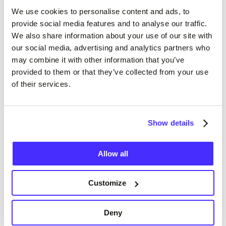
يتم استخدام رقم حسابك ورمز الفرز لتحديد موقع
We use cookies to personalise content and ads, to
provide social media features and to analyse our traffic.
حسابك. إذا كان شخص ما يدفع لك ، فسيتيح رمز الفرز
We also share information about your use of our site with
لمزوده معرفة مكان حساب أموالك وسيخبره رقم
our social media, advertising and analytics partners who
الحساب بالحساب المحدد.
may combine it with other information that you’ve
provided to them or that they’ve collected from your use
إذا كنت ترغب في إرسال تحويل أو دفعة إلى شخص ما ،
of their services.
فأنت بحاجة إلى أن تطلب منه رقم حسابه ورمز الفرز.
كيف يمكنني البقاء آمنا عند إعطاء رقم حسابي
Show details
ورمز الفرز؟
Allow all
أعط رقم حسابك ورمز الفرز فقط للأشخاص الذين
يمكنك الوثوق بهم بما في ذلك أصدقائك وعائلتك
Customize
وأصحاب العمل وأعضاء فريق Suits Me (افعل ذلك
فقط إذا اتصلت بنا مباشرة ، فلن نطلب رقم حسابك إلا
Deny
إذا اتصلت بفريق خدمة العملاء لدينا).