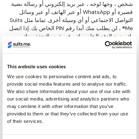
شخص ، وجها لوجه ، عبر بريد إلكتروني أو رسالة نصية
قصيرة أو WhatsApp أو عبر الهاتف أو عبر وسائل
التواصل الاجتماعي أو أي وسيلة أخرى. تماما مثل Suits
Me® ، لن يطلب منك أبدا رقم PIN الخاص بك. إذا اتصل
بك مزود الدفع الخاص بك ، فسيقوم بالتحقق منك من
خلال وسائل وأسئلة أمان أخرى.
إخفاء رقم التعريف الشخصي الخاص بك
This website uses cookies
We use cookies to personalise content and ads, to
عندما تقوم بإدخال رقم التعريف الشخصي الخاص بك ،
provide social media features and to analyse our traffic.
سواء كان ذلك في ماكينة الصراف الآلي أو في متجر أو
We also share information about your use of our site with
مطعم ، تذكر دائما استخدام يد واحدة لإدخال رقم
our social media, advertising and analytics partners who
التعريف الشخصي الخاص بك واليد الأخرى لتغطية لوحة
may combine it with other information that you’ve
المفاتيح حتى لا يتمكن أي شخص من رؤية أرقام PIN
provided to them or that they’ve collected from your use
التي تدخلها. حتى إذا كنت تعتقد أن شخصا ما قد لا يبحث
of their services.
، يمكن للصوص تثبيت كاميرات صغيرة على أجهزة
الصراف الآلي لمشاهدتك تدخل رقم التعريف الشخصي