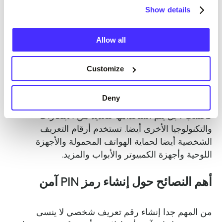
الخاص بك. تذكر دائما التحقق من جهاز الصراف الآلي
Show details
قبل استخدامه وإذا كان أي شيء يبدو مريبا ، فابحث عن
ماكينة صراف آلي أخرى لاستخدامها.
Allow all
لا تستخدم نفس رقم التعريف الشخصي
Customize
لاستخدامات أخرى
Deny
لا تقتصر أرقام التعريف الشخصية على البطاقات
فحسب ، بل يتم استخدامها للعديد من الابتكارات
والتكنولوجيا الأخرى أيضا. تستخدم أرقام التعريف
الشخصية أيضا لحماية الهواتف المحمولة والأجهزة
اللوحية وأجهزة الكمبيوتر والأبواب والمزيد.
أهم النصائح حول إنشاء رمز PIN آمن
من المهم جدا إنشاء رقم تعريف شخصي لا ينسى