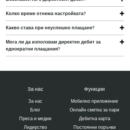
банката си или Suits Me и винаги ще
Абсолютно. Всички директни дебити са покрити
получавате предварително уведомление за
Колко време отнема настройката?
от Гаранцията за директен дебит и използват
плащанията.
Обикновено това отнема само няколко минути
криптиране на банково ниво.
Какво става при неуспешно плащане?
онлайн. След като получите разрешение,
Ще бъдете уведомени незабавно. Ще ви
плащанията започват автоматично по избрания
Мога ли да използвам директен дебит за
предоставим възможности да опитате отново
от вас график.
еднократни плащания?
или да актуализирате данните си, за да
Да. Директните дебити могат да се настройват
избегнете пропуснати плащания.
както за периодични, така и за еднократни
плащания.
За нас
Функции
За нас
Мобилно приложение
Блог
Онлайн сметка за пари
Преса и медии
Дебитна карта
Лидерство
Постоянни поръчки