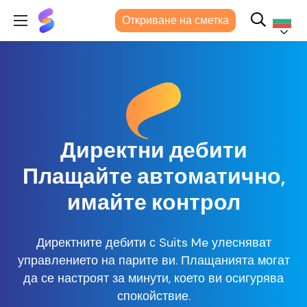
Suits
Откриване на сметка
Me®
Българс
Директни дебити
Плащайте автоматично,
имайте контрол
Директните дебити с Suits Me улесняват
управлението на парите ви. Плащанията могат
да се настроят за минути, което ви осигурява
спокойствие.