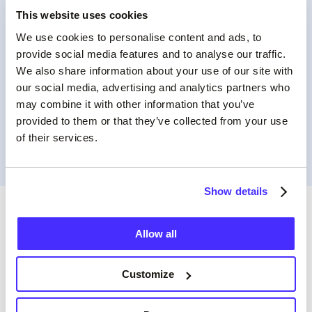
This website uses cookies
We use cookies to personalise content and ads, to
provide social media features and to analyse our traffic.
We also share information about your use of our site with
our social media, advertising and analytics partners who
may combine it with other information that you’ve
provided to them or that they’ve collected from your use
of their services.
Show details
Все още нямате акаунт в
Allow all
Suits Me?
Лесно е да отворите сметката си
Customize