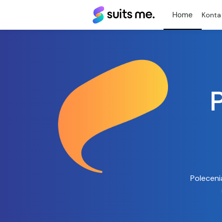
Suits
Konta
Me®
Poleceni