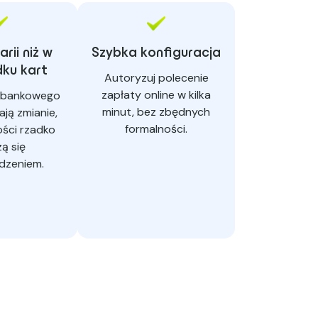
rii niż w
Szybka konfiguracja
ku kart
Autoryzuj polecenie
zapłaty online w kilka
 bankowego
minut, bez zbędnych
ają zmianie,
formalności.
ości rzadko
ą się
dzeniem.