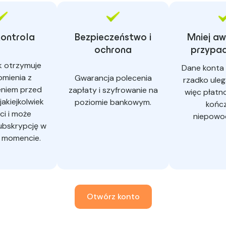
kontrola
Bezpieczeństwo i
Mniej awa
ochrona
przypad
k otrzymuje
Dane konta
mienia z
Gwarancja polecenia
rzadko uleg
niem przed
zapłaty i szyfrowanie na
więc płatn
akiejkolwiek
poziomie bankowym.
kończ
ci i może
niepowo
ubskrypcję w
 momencie.
Otwórz konto