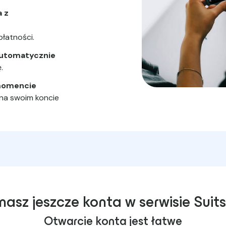
 z
płatności.
 automatycznie
.
momencie
 na swoim koncie
masz jeszcze konta w serwisie Suit
Otwarcie konta jest łatwe