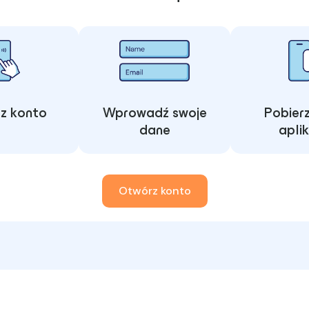
z konto
Wprowadź swoje
Pobier
dane
apli
Otwórz konto