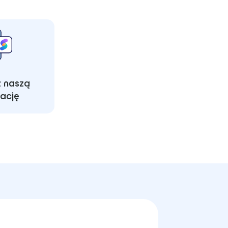
z naszą
kację