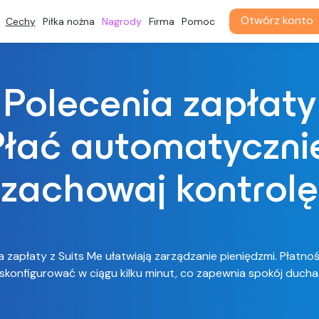
Otwórz konto
Cechy
Piłka nożna
Nagrody
Firma
Pomoc
Polecenia zapłaty
Płać automatycznie
zachowaj kontrolę
a zapłaty z Suits Me ułatwiają zarządzanie pieniędzmi. Płatno
skonfigurować w ciągu kilku minut, co zapewnia spokój ducha