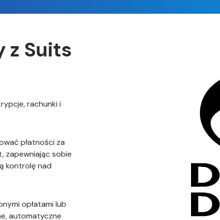
 z Suits
rypcje, rachunki i
rować płatności za
t, zapewniając sobie
ą kontrolę nad
onymi opłatami lub
zne, automatyczne