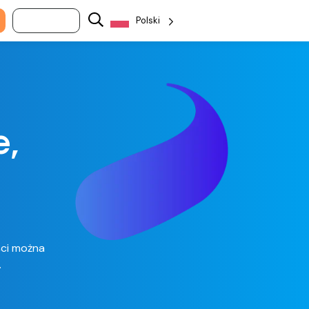
Zaloguj się
Polski
,
ści można
.