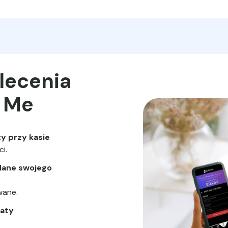
lecenia
s Me
ty przy kasie
i.
dane swojego
wane.
łaty