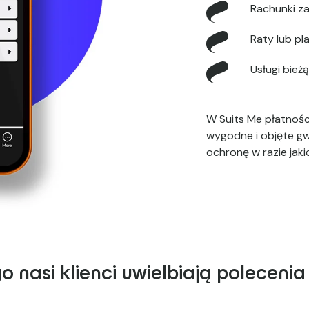
Rachunki z
Raty lub pl
Usługi bież
W Suits Me płatnośc
wygodne i objęte gw
ochronę w razie jak
o nasi klienci uwielbiają polecenia