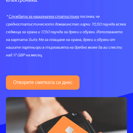
*
Службата за национална статистика
посочва, че
средностатистическото домакинство харчи 70,50 паунда всяка
седмица за храна и 17,50 паунда за дрехи и обувки. Използването
на картата Suits Me за плащане на храна, дрехи и обувки от
нашите партньори в търговията на дребно може да ви спести
над 17 GBP на месец.
Отворете сметката си днес