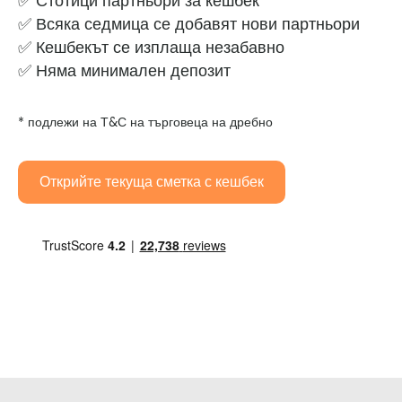
✅ Стотици партньори за кешбек
✅ Всяка седмица се добавят нови партньори
✅ Кешбекът се изплаща незабавно
✅ Няма минимален депозит
* подлежи на Т&С на търговеца на дребно
Открийте текуща сметка с кешбек