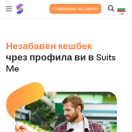
Suits
Откриване на сметка
Me®
Българс
Незабавен кешбек
чрез профила ви в Suits
Me