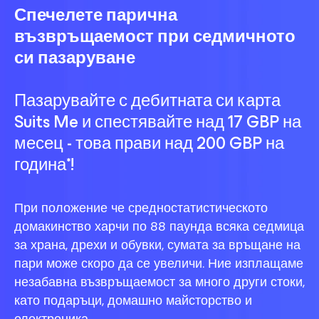
Спечелете парична
възвръщаемост при седмичното
си пазаруване
Пазарувайте с дебитната си карта
Suits Me и спестявайте над 17 GBP на
месец - това прави над 200 GBP на
година*!
При положение че средностатистическото
домакинство харчи по 88 паунда всяка седмица
за храна, дрехи и обувки, сумата за връщане на
пари може скоро да се увеличи. Ние изплащаме
незабавна възвръщаемост за много други стоки,
като подаръци, домашно майсторство и
електроника.