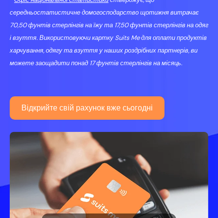
середньостатистичне домогосподарство щотижня витрачає
70,50 фунтів стерлінгів на їжу та 17,50 фунтів стерлінгів на одяг
і взуття. Використовуючи картку Suits Me для оплати продуктів
харчування, одягу та взуття у наших роздрібних партнерів, ви
можете заощадити понад 17 фунтів стерлінгів на місяць.
Відкрийте свій рахунок вже сьогодні