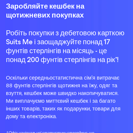
Заробляйте кешбек на
щотижневих покупках
Робіть покупки з дебетовою карткою
Suits Me і заощаджуйте понад 17
фунтів стерлінгів на місяць - це
понад 200 фунтів стерлінгів на рік*!
Оскільки середньостатистична сім'я витрачає
88 фунтів стерлінгів щотижня на їжу, одяг та
взуття, кешбек може швидко накопичуватися.
Ми виплачуємо миттєвий кешбек і за багато
інших товарів, таких як подарунки, товари для
дому та електроніка.
*
Офіс національної статистики
стверджує, що