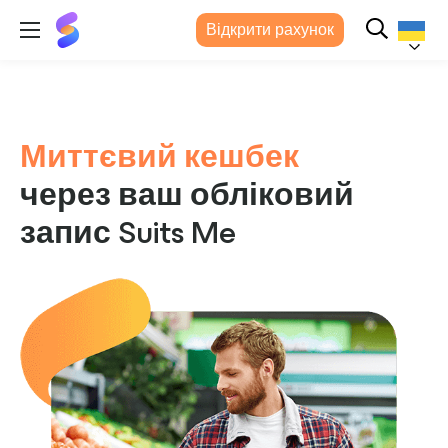
Suits
Відкрити рахунок
Me®
(Підходить
мені)
Українс
Миттєвий кешбек
через ваш обліковий
запис Suits Me