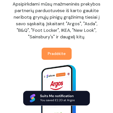
Apsipirkdami mūsų mažmeninės prekybos
partnerių parduotuvėse iš karto gaukite
neribotą grynųjų pinigų grąžinimą tiesiai į
savo sąskaitą. Įskaitant "Argos", "Asda",
"B&Q", "Foot Locker", IKEA, "New Look",
"Sainsbury's" ir daugelį kitų.
Pradėkite