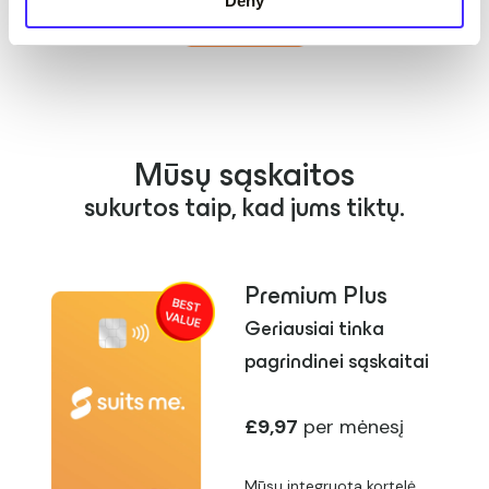
Deny
Pradėkite
Mūsų sąskaitos
sukurtos taip, kad jums tiktų.
Premium Plus
Geriausiai tinka
pagrindinei sąskaitai
£9,97
per mėnesį
Mūsų integruota kortelė,