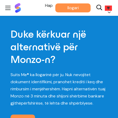
Më
Hap
llogari
Përshtatet®
Shqip
Duke kërkuar një
alternativë për
Monzo-n?
Suits Me® ka llogarinë për ju. Nuk nevojitet
dokument identifikimi, pranohet krediti i keq dhe
rimbursim i menjëhershëm. Hapni alternativën tuaj
Monzo në 3 minuta dhe shijoni shërbime bankare
gjithëpërfshirëse, të lehta dhe shpërblyese.