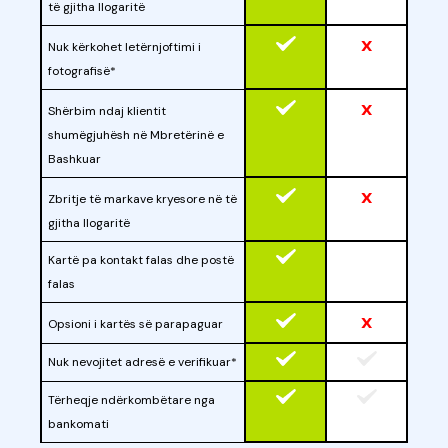
të gjitha llogaritë
x
Nuk kërkohet letërnjoftimi i
fotografisë*
x
Shërbim ndaj klientit
shumëgjuhësh në Mbretërinë e
Bashkuar
x
Zbritje të markave kryesore në të
gjitha llogaritë
Kartë pa kontakt falas dhe postë
falas
x
Opsioni i kartës së parapaguar
Nuk nevojitet adresë e verifikuar*
Tërheqje ndërkombëtare nga
bankomati