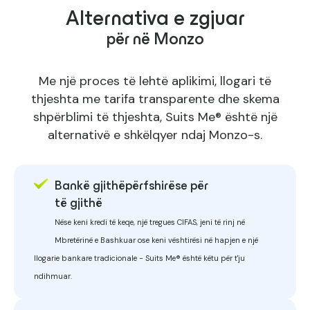
Alternativa e zgjuar
për në Monzo
Me një proces të lehtë aplikimi, llogari të
thjeshta me tarifa transparente dhe skema
shpërblimi të thjeshta, Suits Me® është një
alternativë e shkëlqyer ndaj Monzo-s.
Bankë gjithëpërfshirëse për
të gjithë
Nëse keni kredi të keqe, një tregues CIFAS, jeni të rinj në
Mbretërinë e Bashkuar ose keni vështirësi në hapjen e një
llogarie bankare tradicionale - Suits Me® është këtu për t'ju
ndihmuar.