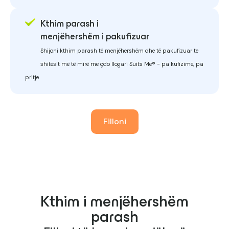
Kthim parash i
menjëhershëm i pakufizuar
Shijoni kthim parash të menjëhershëm dhe të pakufizuar te
shitësit më të mirë me çdo llogari Suits Me® - pa kufizime, pa
pritje.
Filloni
Kthim i menjëhershëm
parash