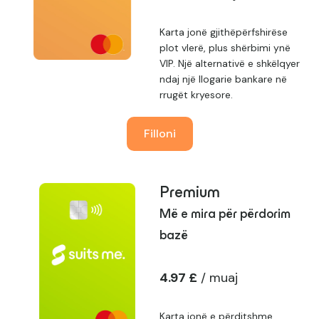
Karta jonë gjithëpërfshirëse
plot vlerë, plus shërbimi ynë
VIP. Një alternativë e shkëlqyer
ndaj një llogarie bankare në
rrugët kryesore.
Filloni
Premium
Më e mira për përdorim
bazë
4.97 £
/ muaj
Karta jonë e përditshme,