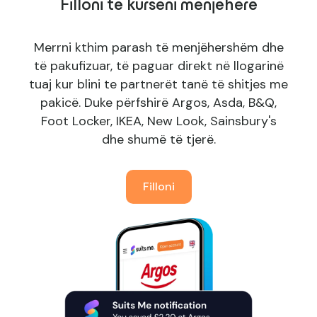
Filloni të kurseni menjëherë
Merrni kthim parash të menjëhershëm dhe
të pakufizuar, të paguar direkt në llogarinë
tuaj kur blini te partnerët tanë të shitjes me
pakicë. Duke përfshirë Argos, Asda, B&Q,
Foot Locker, IKEA, New Look, Sainsbury's
dhe shumë të tjerë.
Filloni