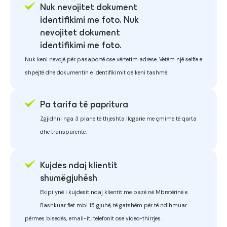
Nuk nevojitet dokument
identifikimi me foto. Nuk
nevojitet dokument
identifikimi me foto.
Nuk keni nevojë për pasaportë ose vërtetim adrese. Vetëm një selfie e
shpejtë dhe dokumentin e identifikimit që keni tashmë.
Pa tarifa të papritura
Zgjidhni nga 3 plane të thjeshta llogarie me çmime të qarta
dhe transparente.
Kujdes ndaj klientit
shumëgjuhësh
Ekipi ynë i kujdesit ndaj klientit me bazë në Mbretërinë e
Bashkuar flet mbi 15 gjuhë, të gatshëm për të ndihmuar
përmes bisedës, email-it, telefonit ose video-thirrjes.