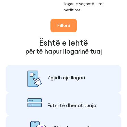
llogari e veçantë - me
përfitime.
Filloni
Është e lehtë
për të hapur llogarinë tuaj
Zgjidh një llogari
Futni të dhënat tuaja