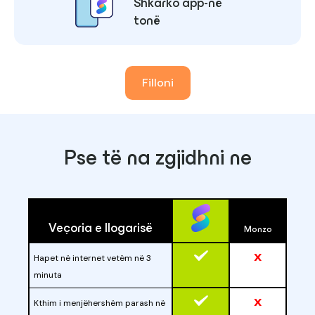
Shkarko app-në
tonë
Filloni
Pse të na zgjidhni ne
Veçoria e llogarisë
Monzo
x
Hapet në internet vetëm në 3
minuta
x
Kthim i menjëhershëm parash në