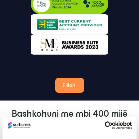
Filloni
Bashkohuni me mbi 400 mijë
njerëz që përdorin Suits Me