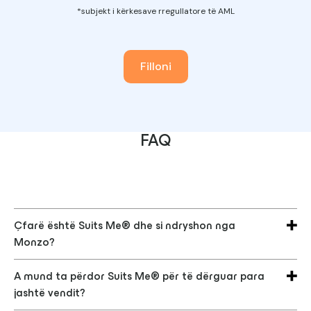
*subjekt i kërkesave rregullatore të AML
Filloni
FAQ
Çfarë është Suits Me® dhe si ndryshon nga
Monzo?
Suits Me® is a UK-based alternative banking
A mund ta përdor Suits Me® për të dërguar para
solution offering personal accounts without
jashtë vendit?
credit checks or strict ID requirements. Suits