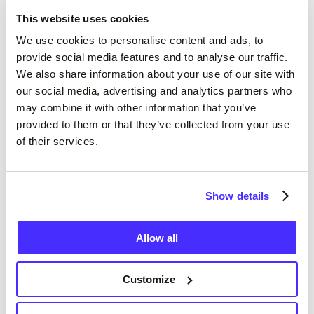
This website uses cookies
We use cookies to personalise content and ads, to
provide social media features and to analyse our traffic.
We also share information about your use of our site with
our social media, advertising and analytics partners who
Shërbimi i Suits Me është i
may combine it with other information that you’ve
provided to them or that they’ve collected from your use
jashtëzakonshëm, si me email ashtu
of their services.
edhe me telefon janë të shkëlqyera,
faleminderit për mbështetjen dhe
ndihmën e madhe!
Show details
Jane, kliente që më përshtatet mua
Allow all
Customize