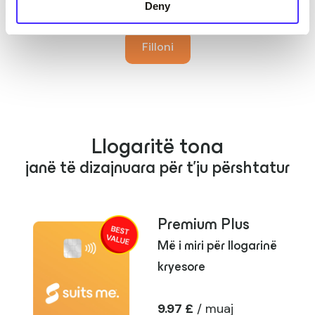
Deny
Filloni
Llogaritë tona
janë të dizajnuara për t'ju përshtatur
Premium Plus
Më i miri për llogarinë
kryesore
9.97 £
/ muaj