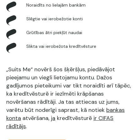
Noraidīts no lielajām bankām
Slēgtie vai ierobežotie konti
Grūtības ātri piekļūt naudai
Slikta vai ierobežota kredītvēsture
„Suits Me“ novērš šos šķēršļus, piedāvājot
pieejamu un viegli lietojamu kontu. Dažos
gadījumos pieteikumi var tikt noraidīti arī tāpēc,
ka kredītvēsturē ir iezīmēti krāpšanas
novēršanas rādītāji. Ja tas attiecas uz jums,
varētu būt noderīgi saprast, kā notiek
bankas
konta
atvēršana,
ja
kredītvēsturē
ir CIFAS
rādītājs
.