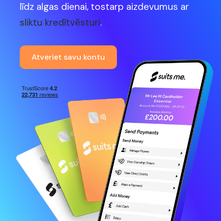
līdz algas dienai, tostarp aizdevumus ar
sliktu kredītvēsturi
.
Atveriet savu kontu