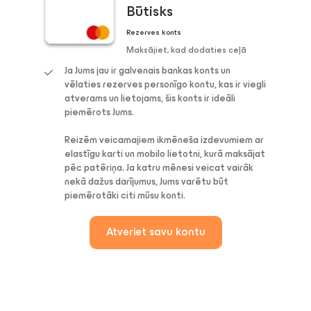
Būtisks
Rezerves konts
Maksājiet, kad dodaties ceļā
Ja Jums jau ir galvenais bankas konts un
vēlaties rezerves personīgo kontu, kas ir viegli
atverams un lietojams, šis konts ir ideāli
piemērots Jums.
Reizēm veicamajiem ikmēneša izdevumiem ar
elastīgu karti un mobilo lietotni, kurā maksājat
pēc patēriņa. Ja katru mēnesi veicat vairāk
nekā dažus darījumus, Jums varētu būt
piemērotāki citi mūsu konti.
Atveriet savu kontu