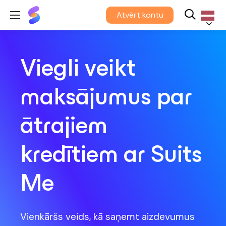
Suits
Atvērt kontu
Me®
Latvieš
Viegli veikt
maksājumus par
ātrajiem
kredītiem
ar Suits
Me
Vienkāršs veids, kā saņemt aizdevumus