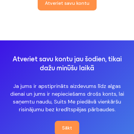
Atveriet savu kontu
Atveriet savu kontu jau šodien, tikai
dažu minūšu laikā
Ja jums ir apstiprināts aizdevums līdz algas
dienai un jums ir nepieciešams drošs konts, lai
saņemtu naudu, Suits Me piedāvā vienkāršu
risinājumu bez kredītspējas pārbaudes.
Sākt