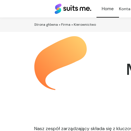
Suits
Konta
Me®
Strona główna
»
Firma
»
Kierownictwo
Nasz zespół zarządzający składa się z klucz