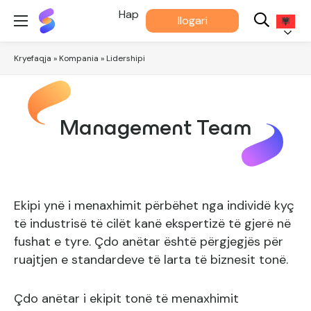
Më
Hap
llogari
Përshtatet®
Shqip
Kryefaqja
»
Kompania
»
Lidershipi
Management Team
Ekipi ynë i menaxhimit përbëhet nga individë kyç
të industrisë të cilët kanë ekspertizë të gjerë në
fushat e tyre. Çdo anëtar është përgjegjës për
ruajtjen e standardeve të larta të biznesit tonë.
Çdo anëtar i ekipit tonë të menaxhimit