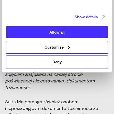
wysłać kartę:
✅ Jeden dokument tożsamości ze zdjęciem — w
celu potwierdzenia Twojej tożsamości, a nie
Show details
miejsca zamieszkania:
✅ Selfie — w celu porównania z dokumentem
Allow all
tożsamości:
To wszystko. Żadnych dokumentów. Żadnych
Customize
rachunków. Żadnych pism z urzędu gminy.
Szczegółowe informacje na temat
Deny
akceptowanych dokumentów tożsamości
ze
zdjęciem
znajdziesz
na
naszej
stronie
poświęconej akceptowanym dokumentom
tożsamości
.
Suits Me pomaga również osobom
nieposiadającym dokumentu tożsamości ze