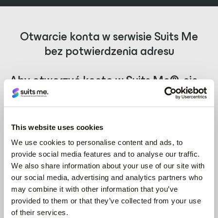
Otwarcie konta w serwisie Suits Me
bez potwierdzenia adresu
Aby otworzyć konto w Suits Me®, nie
musisz przedstawiać rachunku za
media, zawiadomienia o podatku
lokalnym, wyciągu bankowego ani
This website uses cookies
umowy najmu.
We use cookies to personalise content and ads, to
provide social media features and to analyse our traffic.
We also share information about your use of our site with
Aby założyć konto w Suits Me i otrzymać
our social media, advertising and analytics partners who
bezpłatną kartę debetową, wystarczy:
may combine it with other information that you’ve
provided to them or that they’ve collected from your use
✅ Twój adres w Wielkiej Brytanii, na który należy
of their services.