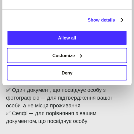
про сплату муніципального податку,
виписку з банківського рахунку чи
Show details
договір оренди.
Allow all
Щоб відкрити рахунок у Suits Me та отримати
безкоштовну дебетову картку, вам потрібно
Customize
лише:
Deny
✅ Ваша адреса у Великій Британії, на яку слід
надіслати картку:
✅ Один документ, що посвідчує особу з
фотографією — для підтвердження вашої
особи, а не місця проживання:
✅ Селфі — для порівняння з вашим
документом, що посвідчує особу.