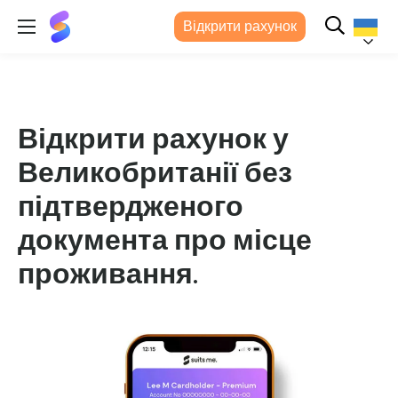
Suits
Відкрити рахунок
Me®
(Підходить
мені)
Українс
Відкрити рахунок у
Великобританії без
підтвердженого
документа про місце
проживання.