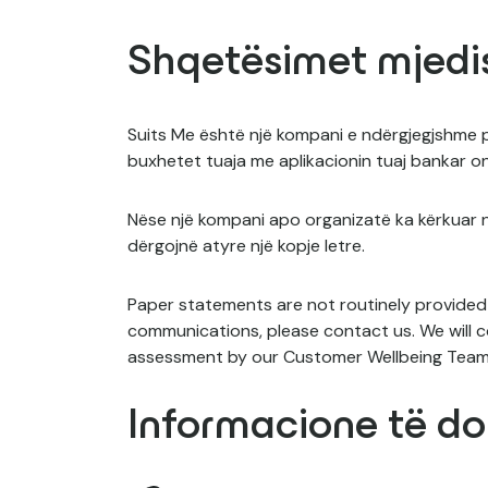
Shqetësimet mjedi
Suits Me është një kompani e ndërgjegjshme pë
buxhetet tuaja me aplikacionin tuaj bankar onl
Nëse një kompani apo organizatë ka kërkuar nj
dërgojnë atyre një kopje letre.
Paper statements are not routinely provided 
communications, please contact us. We will c
assessment by our Customer Wellbeing Team 
Informacione të d