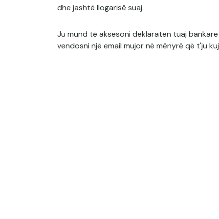
dhe jashtë llogarisë suaj.
Ju mund të aksesoni deklaratën tuaj bankare
vendosni një email mujor në mënyrë që t'ju kuj