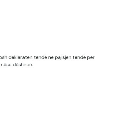
osh deklaratën tënde në pajisjen tënde për
 nëse dëshiron.