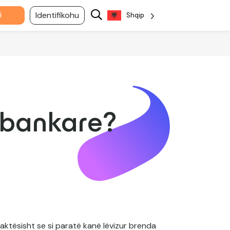
i
Identifikohu
Shqip
ë bankare?
saktësisht se si paratë kanë lëvizur brenda