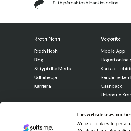
Si të përcaktosh bankim online
Rreth Nesh
Veçoritë
Rreth Nesh
Mobile App
Blog
Llogari online
Shtypi dhe Media
Karta e debiti
Udhëheqja
Rende në këm
Karriera
Cashback
Unionet e Kred
This website uses cookie
We use cookies to personal
We also share information 