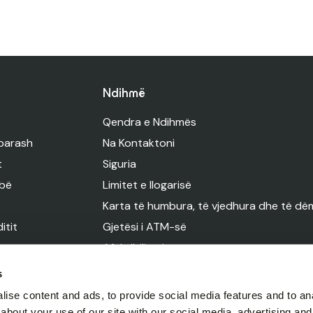
Ndihmë
Qendra e Ndihmës
 parash
Na Kontaktoni
t
Siguria
bë
Limitet e llogarisë
Karta të humbura, të vjedhura dhe të d
itit
Gjetësi i ATM-së
Afektibiliteti
s
ise content and ads, to provide social media features and to anal
about your use of our site with our social media, advertising and