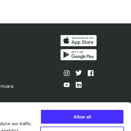
ëmtuara
Allow all
yse our traffic.
 analytics