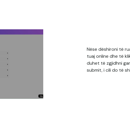
Nëse dëshironi të rua
tuaj online dhe të kl
duhet të zgjidhni ga
submit, i cili do të s