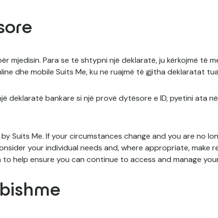
sore
r mjedisin. Para se të shtypni një deklaratë, ju kërkojmë të m
ine dhe mobile Suits Me, ku ne ruajmë të gjitha deklaratat tua
ë deklaratë bankare si një provë dytësore e ID, pyetini ata në
by Suits Me. If your circumstances change and you are no lon
onsider your individual needs and, where appropriate, make 
to help ensure you can continue to access and manage you
obishme