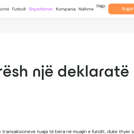
Hap
llogar
oritë
Futboll
Shpërblimet
Kompania
Ndihmë
rësh një deklarat
e transaksioneve tuaja të bëra në muajin e fundit, duke thyer 