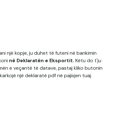
ni një kopje, ju duhet të futeni në bankimin
ikoni
në Deklaratën e Eksportit.
Këtu do t'ju
mën e veçantë të datave, pastaj kliko butonin
hkarkojë një deklaratë pdf në pajisjen tuaj.