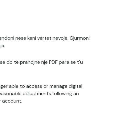
endoni nëse keni vërtet nevojë. Gjurmoni
ja.
se do të pranojnë një PDF para se t'u
ger able to access or manage digital
reasonable adjustments following an
r account.