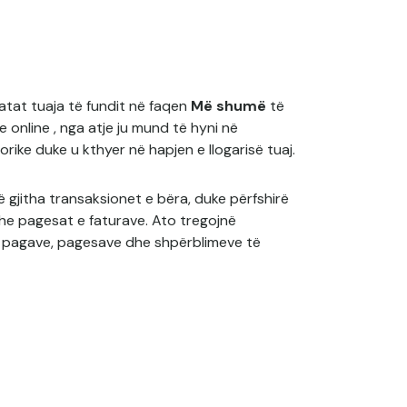
ratat tuaja të fundit në faqen
Më shumë
të
e online , nga atje ju mund të hyni në
orike duke u kthyer në hapjen e llogarisë tuaj.
ë gjitha transaksionet e bëra, duke përfshirë
 dhe pagesat e faturave. Ato tregojnë
ë pagave, pagesave dhe shpërblimeve të