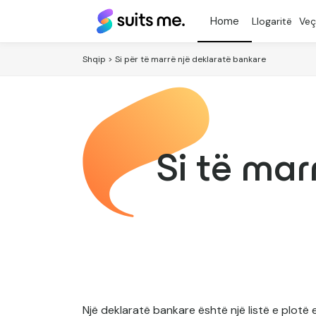
Më
Llogaritë
Veç
Përshtatet®
Shqip
> Si për të marrë një deklaratë bankare
Si të mar
Një deklaratë bankare është një listë e plotë 