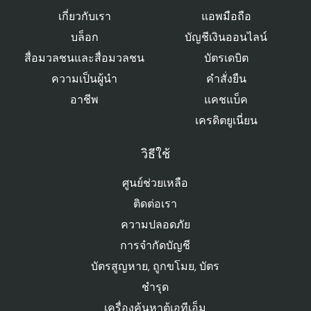
เกี่ยวกับเรา
แอพมือถือ
บล็อก
บัญชีเงินออนไลน์
สื่อมวลชนและสื่อมวลชน
บัตรเดบิต
ความเป็นผู้นำ
คําสั่งยืน
อาชีพ
แคชแบ็ค
เครดิตยูเนี่ยน
วิธีใช้
ศูนย์ช่วยเหลือ
ติดต่อเรา
ความปลอดภัย
การจํากัดบัญชี
บัตรสูญหาย, ถูกขโมย, บัตร
ชํารุด
เครื่องค้นหาตู้เอทีเอ็ม