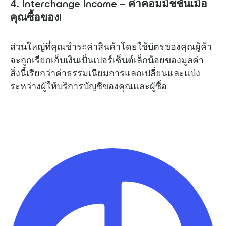
4. Interchange Income – ค่าคอมมิชชั่นเมื่อ
คุณซื้อของ!
ส่วนใหญ่ที่คุณชําระค่าสินค้าโดยใช้บัตรของคุณผู้ค้า
จะถูกเรียกเก็บเงินเป็นเปอร์เซ็นต์เล็กน้อยของมูลค่า
สิ่งนี้เรียกว่าค่าธรรมเนียมการแลกเปลี่ยนและแบ่ง
ระหว่างผู้ให้บริการบัญชีของคุณและผู้ซื้อ