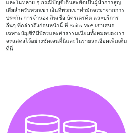
และในหลาย ๆ กรณีบัญชีเดินสะพัดเป็นผู้นําการสูญ
เสียสําหรับพวกเขา เงินที่พวกเขาทํามักจะมาจากการ
ประกัน การจํานอง สินเชื่อ บัตรเครดิต และบริการ
อื่นๆ ที่กล่าวถึงก่อนหน้านี้ ที่ Suits Me® เราเสนอ
เฉพาะบัญชีที่มีบัตรและค่าธรรมเนียมทั้งหมดของเรา
จะแสดง
ไว้อย่างชัดเจน
ที่นี่และในรายละเอียดเพิ่มเติม
ที่นี่