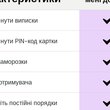
нути виписки
нути PIN-код картки
заморозки
отримувача
іть постійні порядки