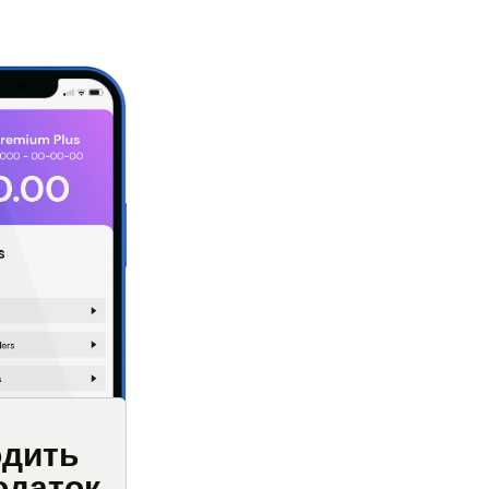
одить
одаток