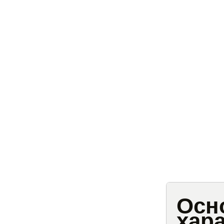
Осн
хар