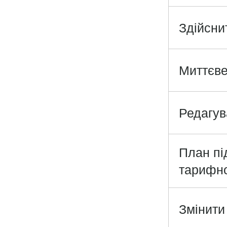
Здійсни
Миттєве
Редагув
План пі
тарифно
Змінити