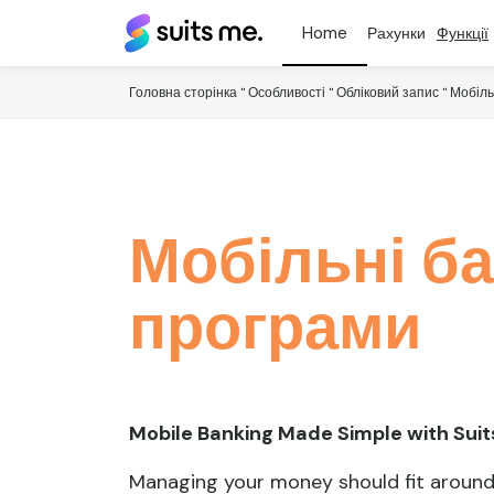
Suits
Рахунки
Функції
Me®
(Підходить
мені)
Головна сторінка
"
Особливості
"
Обліковий запис
"
Мобіль
Мобільні ба
програми
Mobile Banking Made Simple with Sui
Managing your money should fit around 