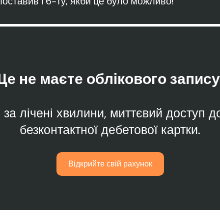
поставив і 6-ту, якби це було можливо!"
е не маєте облікового запису
 за лічені хвилини, миттєвий доступ д
безконтактної дебетової картки.
Відкрийте свій рахунок