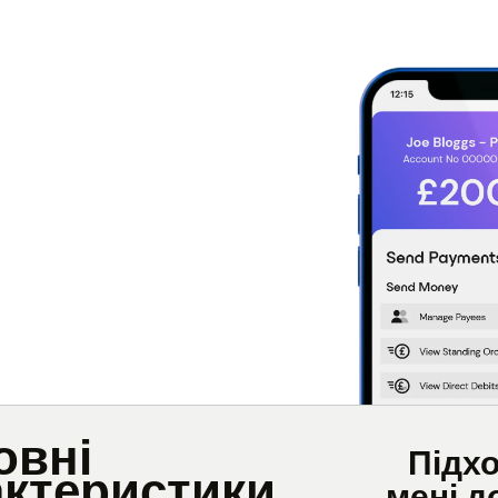
овні
Підх
актеристики
мені д