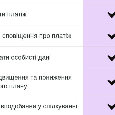
ти платіж
 сповіщення про платіж
ати особисті дані
двищення та пониження
го плану
 вподобання у спілкуванні