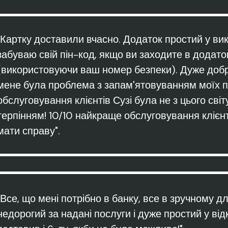
"Картку доставили вчасно. Додаток простий у вико
забуваю свій пін-код, якщо ви заходите в додато
(використовуючи ваш номер безпеки). Дуже добре
мене була проблема з запам'ятовуванням моїх пит
обслуговування клієнтів Сузі була не з цього світ
терпінням! 10/10 найкраще обслуговування клієнті
мати справу".
"Все, що мені потрібно в банку, все в зручному дл
недорогий за надані послуги і дуже простий у відкр