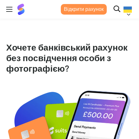
Suits
Відкрити рахунок
Me®
(Підходить
мені)
Українс
Хочете банківський рахунок
без посвідчення особи з
фотографією?