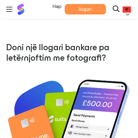
Më
Hap
llogari
Përshtatet®
Shqip
Doni një llogari bankare pa
letërnjoftim me fotografi?