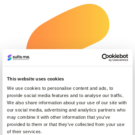
This website uses cookies
We use cookies to personalise content and ads, to
provide social media features and to analyse our traffic.
Teknologjia që punon për ju
We also share information about your use of our site with
our social media, advertising and analytics partners who
may combine it with other information that you’ve
Duke përdorur teknologji të përparuar, ne mund
provided to them or that they’ve collected from your use
të përpunojmë çdo alternativë të dokumentit të
of their services.