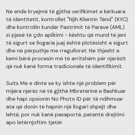
Ne ende kryejmë të gjitha verifikimet e kërkuara
të identitetit, kontrollet "Njih Klientin Tënd" (KYC)
dhe kontrollin kundër Pastrimit të Parave (AML)
si pjesë të çdo aplikimi - kështu që mund të jeni
të sigurt se llogaria juaj është plotësisht e sigurt
dhe në përputhje me rregulloret. Ne thjesht e
kemi bërë procesin më të arritshëm për njerëzit
që nuk kanë forma tradicionale të identifikimit.
Suits Me e dinte se ky ishte një problem për
mijëra njerëz në të gjithë Mbretërinë e Bashkuar
dhe hapi opsionin No Photo ID për të ndihmuar
ata që donin të hapnin një llogari shpejt dhe
lehtë, por nuk kanë pasaportë, patentë drejtimi
apo letërnjoftim tjetër.