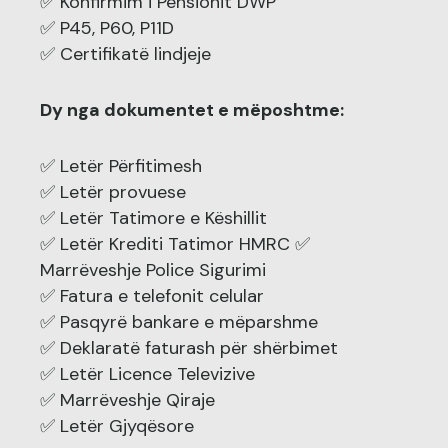
✅ Konfirmim i Pensionit DWP
✅ P45, P60, P11D
✅ Certifikatë lindjeje
Dy nga dokumentet e mëposhtme:
✅ Letër Përfitimesh
✅ Letër provuese
✅ Letër Tatimore e Këshillit
✅ Letër Krediti Tatimor HMRC ✅
Marrëveshje Police Sigurimi
✅ Fatura e telefonit celular
✅ Pasqyrë bankare e mëparshme
✅ Deklaratë faturash për shërbimet
✅ Letër Licence Televizive
✅ Marrëveshje Qiraje
✅ Letër Gjyqësore