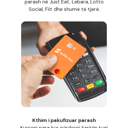
parash në Just Eat, Lebara, Lotto
Social, Fiit dhe shumë të tjerë.
Kthim i pakufizuar parash
Kurseni para kur përdorni kartën tuaj