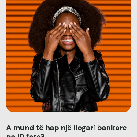
A mund të hap një llogari bankare
pa ID foto?