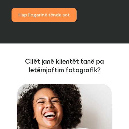
Hap llogarinë tënde sot
Cilët janë klientët tanë pa
letërnjoftim fotografik?