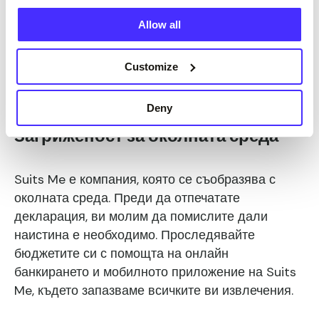
Сега можете да изтеглите извлечението си на
Allow all
своето устройство, за да го прегледате и
разпечатате, ако желаете.
Customize
Deny
Загриженост за околната среда
Suits Me е компания, която се съобразява с
околната среда. Преди да отпечатате
декларация, ви молим да помислите дали
наистина е необходимо. Проследявайте
бюджетите си с помощта на онлайн
банкирането и мобилното приложение на Suits
Me, където запазваме всичките ви извлечения.