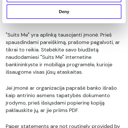
Deny
Aplinkosaugos problemos
"Suits Me" yra aplinką tausojanti įmonė. Prieš
spausdindami pareiškimą, prašome pagalvoti, ar
tikrai to reikia. Stebėkite savo biudžetą
naudodamiesi "Suits Me" internetine
bankininkyste ir mobiliąja programėle, kurioje
išsaugome visas jūsų ataskaitas.
Jei įmonė ar organizacija paprašė banko išrašo
kaip antrinio asmens tapatybės dokumento
įrodymo, prieš išsiųsdami popierinę kopiją
paklauskite jų, ar jie priims PDF.
Paper statements are not routinely provided by