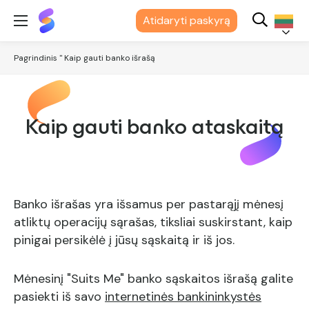
"Suits
Atidaryti paskyrą
Me®
Lietuvių
Pagrindinis
"
Kaip gauti banko išrašą
Kaip gauti banko ataskaitą
Banko išrašas yra išsamus per pastarąjį mėnesį
atliktų operacijų sąrašas, tiksliai suskirstant, kaip
pinigai persikėlė į jūsų sąskaitą ir iš jos.
Mėnesinį "Suits Me" banko sąskaitos išrašą galite
pasiekti iš savo
internetinės bankininkystės