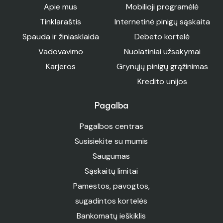
Apie mus
Mobilioji programėlė
Tinklaraštis
Internetinė pinigų sąskaita
Spauda ir žiniasklaida
Debeto kortelė
Vadovavimo
Nuolatiniai užsakymai
Karjeros
Grynųjų pinigų grąžinimas
Kredito unijos
Pagalba
Pagalbos centras
Susisiekite su mumis
Saugumas
Sąskaitų limitai
Pamestos, pavogtos,
sugadintos kortelės
Bankomatų ieškiklis