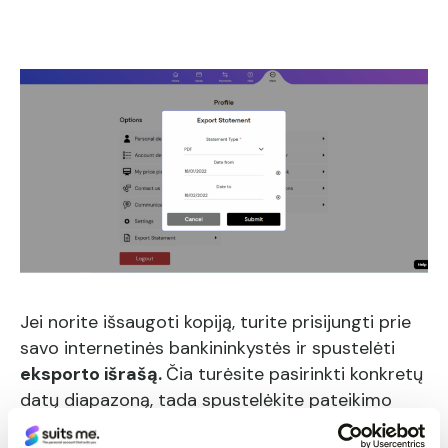
Jei norite išsaugoti kopiją, turite prisijungti prie
savo internetinės bankininkystės ir spustelėti
eksporto išrašą.
Čia turėsite pasirinkti konkretų
datų diapazoną, tada spustelėkite pateikimo
mygtuką, kuris atsisiųs PDF pareiškimą į jūsų