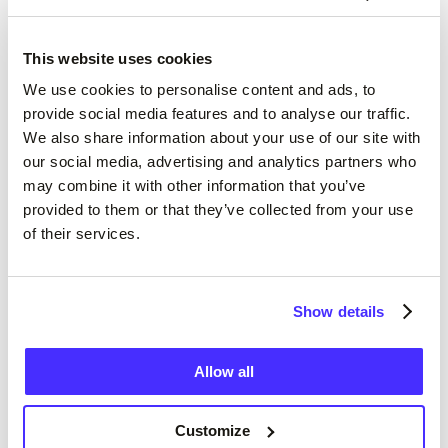
įrenginį.
This website uses cookies
We use cookies to personalise content and ads, to
provide social media features and to analyse our traffic.
We also share information about your use of our site with
our social media, advertising and analytics partners who
may combine it with other information that you’ve
provided to them or that they’ve collected from your use
of their services.
Show details
Dabar galite atsisiųsti išrašą į savo įrenginį ir, jei
Allow all
norite, jį peržiūrėti ir atsispausdinti.
Customize