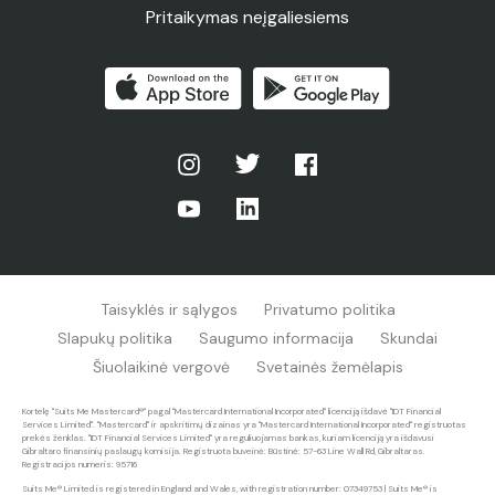
Pritaikymas neįgaliesiems
Taisyklės ir sąlygos
Privatumo politika
Slapukų politika
Saugumo informacija
Skundai
Šiuolaikinė vergovė
Svetainės žemėlapis
Kortelę "Suits Me Mastercard®" pagal "Mastercard International Incorporated" licenciją išdavė "IDT Financial
Services Limited". "Mastercard" ir apskritimų dizainas yra "Mastercard International Incorporated" registruotas
prekės ženklas. "IDT Financial Services Limited" yra reguliuojamas bankas, kuriam licenciją yra išdavusi
Gibraltaro finansinių paslaugų komisija. Registruota buveinė: Būstinė: 57-63 Line Wall Rd, Gibraltaras.
Registracijos numeris: 95716
Suits Me® Limited is registered in England and Wales, with registration number: 07349753 | Suits Me® is