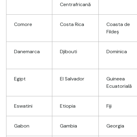
Centrafricană
Comore
Costa Rica
Coasta de
Fildeș
Danemarca
Djibouti
Dominica
Egipt
El Salvador
Guineea
Ecuatorială
Eswatini
Etiopia
Fiji
Gabon
Gambia
Georgia