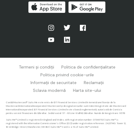
Termeni și condiții
Politica de confidențialitate
Politica privind cookie-urile
Informații de securitate
Reclamații
Sclavia modernă
Harta site-ului
Cardul Mastercard® Suits Me este emis de IDT Financial Services Limited în temeiul unei licențe de la
Mastercard International Incorporated. Mastercard și designul cercurilor sunt mărci înregistrate ale Mastercard
International Incorporated. IDT Financial Services Limited este o bancă reglementată, autorizată de Comisia
pentru servicii financiare din Gibraltar. Sediul social: 57 - 63 Line Wall Rd, Gibraltar. Număr de înregistrare: 95716
Suits Me® Limited is registered in England and Wales, with registration number: 07349753 | Suits Me® is
registered with the Information Commissioner’s Office (ICO) under registration reference: ZA237140.
Tower 12,
18-22 Bridge Street, Manchester, M3 3BZ
| Suits Me® Card is a TA of Suits Me® Limited.