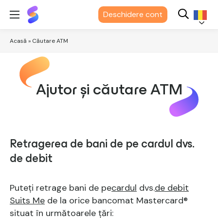
Suits
Deschidere cont
Me®
Română
Acasă
»
Căutare ATM
Ajutor și căutare ATM
Retragerea de bani de pe cardul dvs.
de debit
Puteți retrage bani de pe
cardul
dvs.
de debit
Suits Me
de la orice bancomat Mastercard®
situat în următoarele țări: