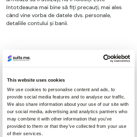
întotdeauna mai bine să fiți precauți, mai ales
când vine vorba de datele dvs. personale,
detaliile contului și banii.
Pasul 2: Introduceți cardul
This website uses cookies
(card de debit sau card preplătit sau card de
We use cookies to personalise content and ads, to
credit)
provide social media features and to analyse our traffic.
We also share information about your use of our site with
După ce v-ați asigurat că ATM-ul este sigur de
our social media, advertising and analytics partners who
utilizat, introduceți cardul în cititorul de carduri.
may combine it with other information that you’ve
provided to them or that they’ve collected from your use
Introduceți cardul în bancomat cu fața în sus și
of their services.