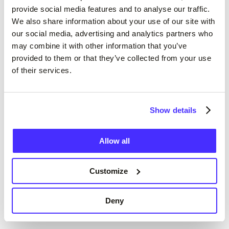
provide social media features and to analyse our traffic.
We also share information about your use of our site with
Убедившись, что банкомат безопасен для
our social media, advertising and analytics partners who
использования, вставьте карту в считывающее
may combine it with other information that you’ve
устройство.
provided to them or that they’ve collected from your use
of their services.
Вставьте карту в банкомат лицевой стороной
вверх, чтобы чип находился спереди (см. схему
ниже).
Show details
Большинство банкоматов в Великобритании
Allow all
удерживают вашу карту до тех пор, пока вы не
закончите пользоваться банкоматом.
Customize
Примечание: некоторые банкоматы забирают
Deny
всю карту, а другие — только ее часть.