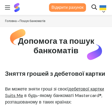
Suits
Відкрити рахунок
Me®
(Підходить
мені)
Українс
Головна
»
Пошук банкоматів
Допомога та пошук
банкоматів
Зняття грошей з дебетової картки
Ви можете зняти гроші зі своєї
дебетової картки
Suits Me
в будь-якому банкоматі Mastercard®,
розташованому в таких країнах: