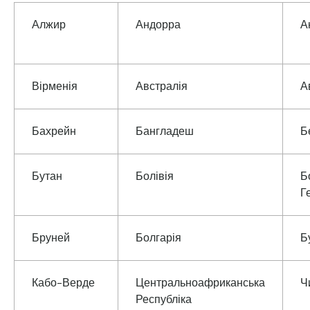
Алжир
Андорра
А
Вірменія
Австралія
А
Бахрейн
Бангладеш
Б
Бутан
Болівія
Б
Г
Бруней
Болгарія
Б
Кабо-Верде
Центральноафриканська
Ч
Республіка