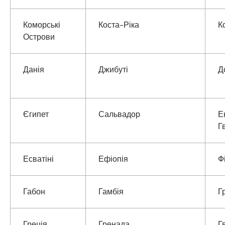
Коморські
Коста-Ріка
К
Острови
Данія
Джибуті
Д
Єгипет
Сальвадор
Е
Г
Есватіні
Ефіопія
Ф
Габон
Гамбія
Г
Греція
Гренада
Г