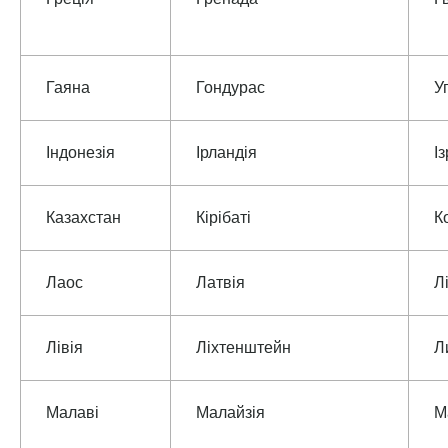
Гаяна
Гондурас
У
Індонезія
Ірландія
І
Казахстан
Кірібаті
К
Лаос
Латвія
Л
Лівія
Ліхтенштейн
Л
Малаві
Малайзія
М