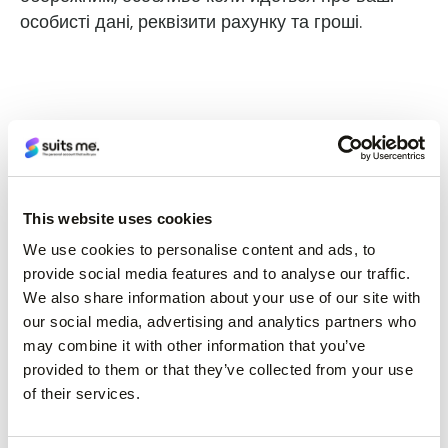
особисті дані, реквізити рахунку та гроші.
Крок 2: Вставте свою картку
(дебетова картка, передплачена картка або
This website uses cookies
кредитна картка)
We use cookies to personalise content and ads, to
provide social media features and to analyse our traffic.
Переконавшись, що банкомат безпечний для
We also share information about your use of our site with
our social media, advertising and analytics partners who
використання, вставте картку в кард-рідер.
may combine it with other information that you’ve
provided to them or that they’ve collected from your use
Вставте картку в банкомат лицевою стороною
of their services.
вгору, чіпом до себе (див. схему нижче).