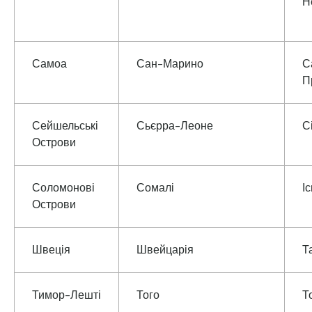
Н
Самоа
Сан-Марино
С
П
Сейшельські
Сьєрра-Леоне
С
Острови
Соломонові
Сомалі
І
Острови
Швеція
Швейцарія
Т
Тимор-Лешті
Того
Т