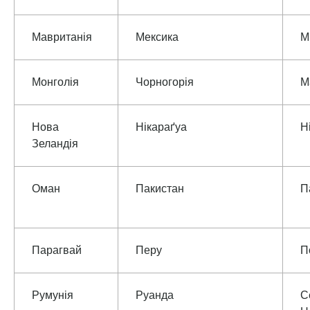
Мавританія
Мексика
М
Монголія
Чорногорія
М
Нова
Нікараґуа
Н
Зеландія
Оман
Пакистан
П
Парагвай
Перу
П
Румунія
Руанда
С