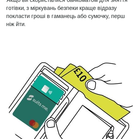
Якщо ви скористалися банкоматом для зняття
готівки, з міркувань безпеки краще відразу
покласти гроші в гаманець або сумочку, перш
ніж йти.