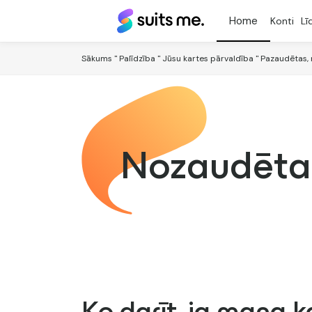
Suits
Konti
Lī
Me®
Sākums
"
Palīdzība
"
Jūsu kartes pārvaldība
"
Pazaudētas, 
Nozaudētas