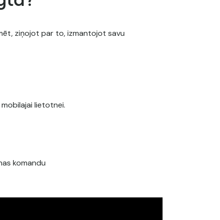
agta?
mēt, ziņojot par to, izmantojot savu
obilajai lietotnei.
ošanas komandu