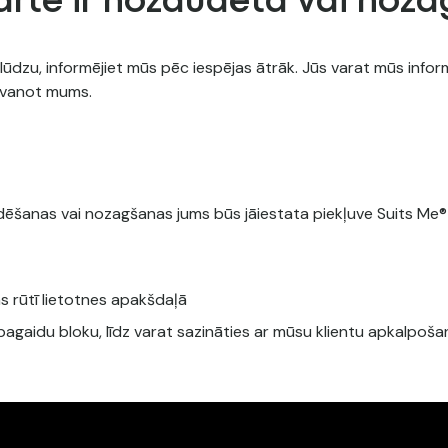
arte ir nozaudēta vai noz
lūdzu, informējiet mūs pēc iespējas ātrāk. Jūs varat mūs infor
 zvanot mums.
dēšanas vai nozagšanas jums būs jāiestata piekļuve Suits Me® m
as rūtī lietotnes apakšdaļā
iktu pagaidu bloku, līdz varat sazināties ar mūsu klientu apkalp