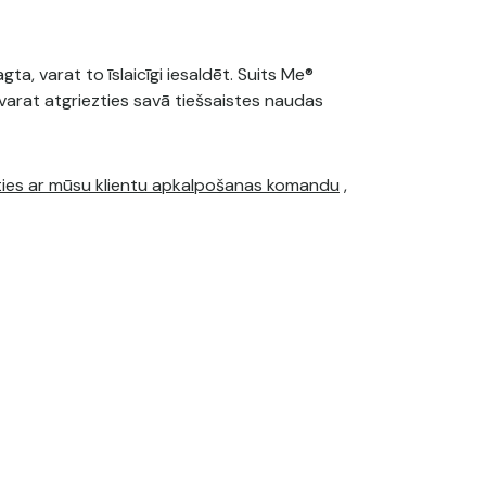
ta, varat to īslaicīgi iesaldēt. Suits Me®
 varat atgriezties savā tiešsaistes naudas
ties ar mūsu klientu apkalpošanas komandu
,