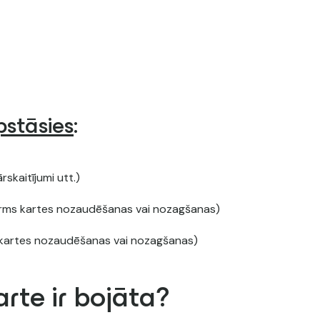
stāsies
:
skaitījumi utt.)
pirms kartes nozaudēšanas vai nozagšanas)
s kartes nozaudēšanas vai nozagšanas)
arte ir bojāta?