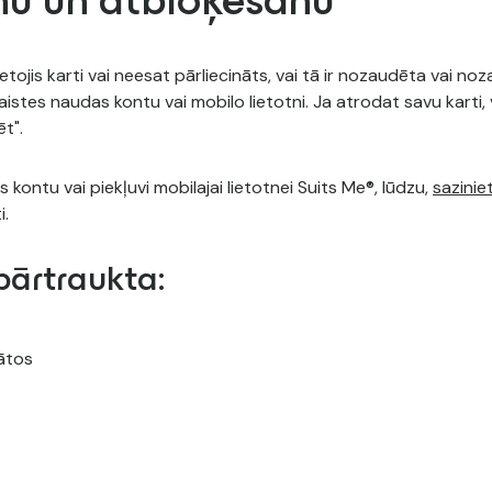
nu un atbloķēšanu
ojis karti vai neesat pārliecināts, vai tā ir nozaudēta vai nozag
aistes naudas kontu vai mobilo lietotni. Ja atrodat savu karti,
ēt".
s kontu vai piekļuvi mobilajai lietotnei Suits Me®, lūdzu,
sazinie
i.
ārtraukta:
ātos