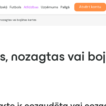
Atvērt kontu
dzekļi
Futbols
Atlīdzības
Uzņēmums
Palīgā
nozagtas vai bojātas kartes
, nozagtas vai boj