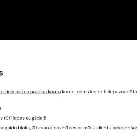
s
ta tiešsaistes naudas konta
konts, pirms karte tiek pazaudēta
ā
as rūtī lapas augšdaļā
iktu pagaidu bloku, līdz varat sazināties ar mūsu klientu apkalp