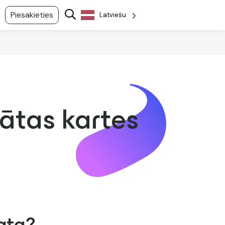
Piesakieties
Latviešu
ātas kartes