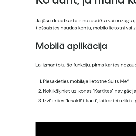
Ko darīt, ja mana k
Ja jūsu debetkarte ir nozaudēta vai nozagta, 
tiešsaistes naudas kontu, mobilo lietotni vai
Mobilā aplikācija
Lai izmantotu šo funkciju, pirms kartes nozau
Piesakieties mobilajā lietotnē Suits Me®
Noklikšķiniet uz ikonas "Kartītes" navigācij
Izvēlieties "Iesaldēt karti", lai kartei uzl