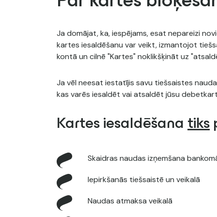
Par kartes bloķēša
Ja domājat, ka, iespējams, esat nepareizi noviet
kartes iesaldēšanu var veikt, izmantojot tiešs
kontā un cilnē "Kartes" noklikšķināt uz "atsald
Ja vēl neesat iestatījis savu tiešsaistes nauda
kas varēs iesaldēt vai atsaldēt jūsu debetkart
Kartes iesaldēšana
tiks
p
Skaidras naudas izņemšana bankom
Iepirkšanās tiešsaistē un veikalā
Naudas atmaksa veikalā